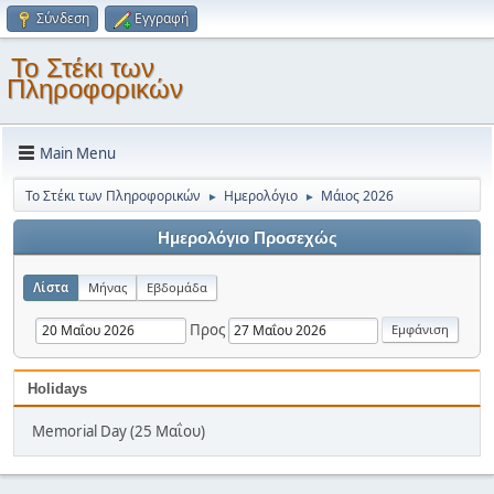
Σύνδεση
Εγγραφή
Το Στέκι των
Πληροφορικών
Main Menu
Το Στέκι των Πληροφορικών
Ημερολόγιο
Μάιος 2026
►
►
Ημερολόγιο Προσεχώς
Λίστα
Μήνας
Εβδομάδα
Προς
Holidays
Memorial Day (25 Μαΐου)