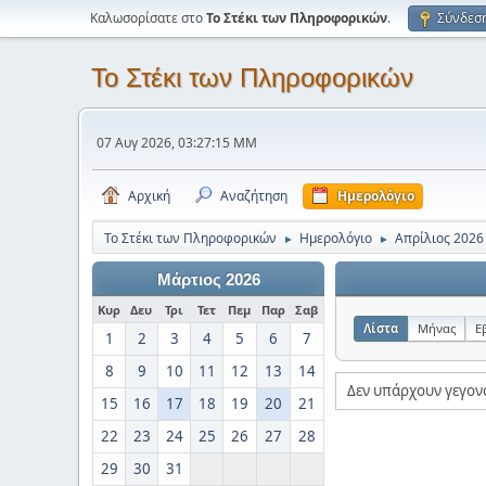
Καλωσορίσατε στο
Το Στέκι των Πληροφορικών
.
Σύνδεσ
Το Στέκι των Πληροφορικών
07 Αυγ 2026, 03:27:15 ΜΜ
Αρχική
Αναζήτηση
Ημερολόγιο
Το Στέκι των Πληροφορικών
Ημερολόγιο
Απρίλιος 2026
►
►
Μάρτιος 2026
Κυρ
Δευ
Τρι
Τετ
Πεμ
Παρ
Σαβ
Λίστα
Μήνας
Ε
1
2
3
4
5
6
7
8
9
10
11
12
13
14
Δεν υπάρχουν γεγον
15
16
17
18
19
20
21
22
23
24
25
26
27
28
29
30
31