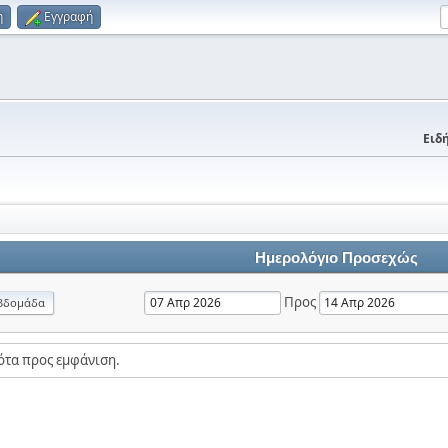
η
Εγγραφή
Ειδή
Ημερολόγιο Προσεχώς
Προς
βδομάδα
ότα προς εμφάνιση.