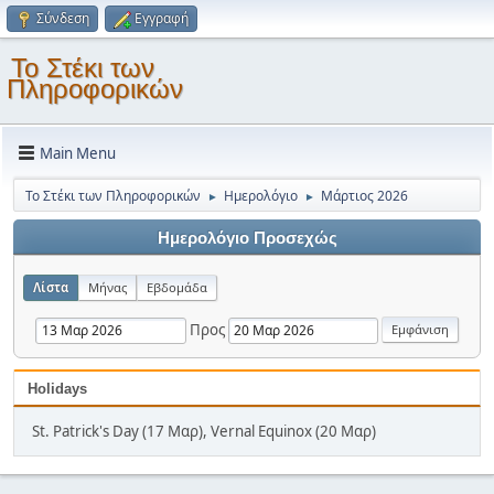
Σύνδεση
Εγγραφή
Το Στέκι των
Πληροφορικών
Main Menu
Το Στέκι των Πληροφορικών
Ημερολόγιο
Μάρτιος 2026
►
►
Ημερολόγιο Προσεχώς
Λίστα
Μήνας
Εβδομάδα
Προς
Holidays
St. Patrick's Day (17 Μαρ), Vernal Equinox (20 Μαρ)