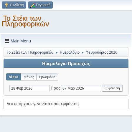
Σύνδεση
Εγγραφή
Το Στέκι των
Πληροφορικών
Main Menu
Το Στέκι των Πληροφορικών
Ημερολόγιο
Φεβρουάριος 2026
►
►
Ημερολόγιο Προσεχώς
Λίστα
Μήνας
Εβδομάδα
Προς
Δεν υπάρχουν γεγονότα προς εμφάνιση.