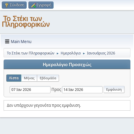
Σύνδεση
Εγγραφή
Το Στέκι των
Πληροφορικών
Main Menu
Το Στέκι των Πληροφορικών
Ημερολόγιο
Ιανουάριος 2026
►
►
Ημερολόγιο Προσεχώς
Λίστα
Μήνας
Εβδομάδα
Προς
Δεν υπάρχουν γεγονότα προς εμφάνιση.