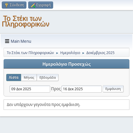
Σύνδεση
Εγγραφή
Το Στέκι των
Πληροφορικών
Main Menu
Το Στέκι των Πληροφορικών
Ημερολόγιο
Δεκέμβριος 2025
►
►
Ημερολόγιο Προσεχώς
Λίστα
Μήνας
Εβδομάδα
Προς
Δεν υπάρχουν γεγονότα προς εμφάνιση.