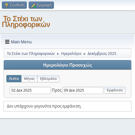
Σύνδεση
Εγγραφή
Το Στέκι των
Πληροφορικών
Main Menu
Το Στέκι των Πληροφορικών
Ημερολόγιο
Δεκέμβριος 2025
►
►
Ημερολόγιο Προσεχώς
Λίστα
Μήνας
Εβδομάδα
Προς
Δεν υπάρχουν γεγονότα προς εμφάνιση.