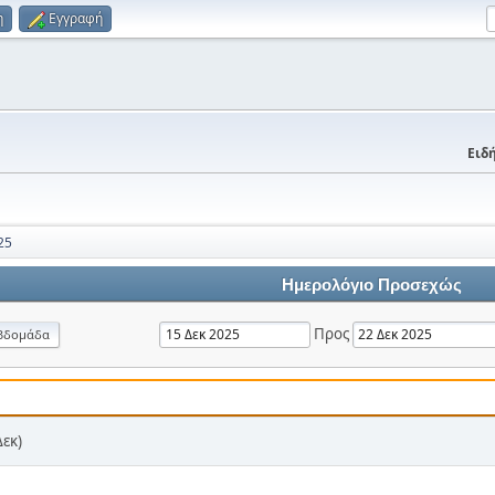
η
Εγγραφή
Ειδή
25
Ημερολόγιο Προσεχώς
Προς
βδομάδα
Δεκ)