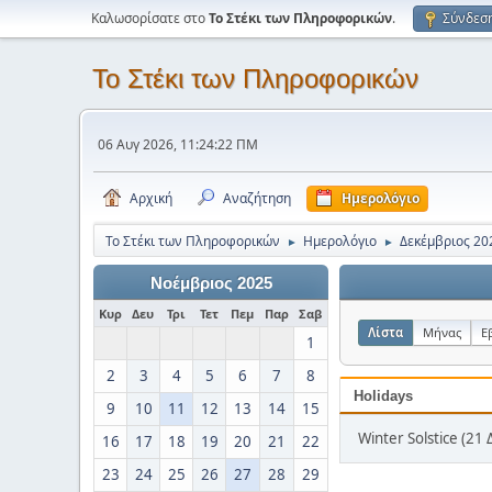
Καλωσορίσατε στο
Το Στέκι των Πληροφορικών
.
Σύνδεσ
Το Στέκι των Πληροφορικών
06 Αυγ 2026, 11:24:22 ΠΜ
Αρχική
Αναζήτηση
Ημερολόγιο
Το Στέκι των Πληροφορικών
Ημερολόγιο
Δεκέμβριος 20
►
►
Νοέμβριος 2025
Κυρ
Δευ
Τρι
Τετ
Πεμ
Παρ
Σαβ
Λίστα
Μήνας
Ε
1
2
3
4
5
6
7
8
Holidays
9
10
11
12
13
14
15
Winter Solstice (21 
16
17
18
19
20
21
22
23
24
25
26
27
28
29