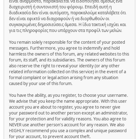
είναι ανάρμοστο, παρακαλείται να ειδοποιήσει αμέσως ένα
διαχειριστή ή συντονιστή του φόρουμ. Επειδή αυτή η
διαδικασία δεν είναι αυτόματη, παρακαλούμε καταλάβετε ότι
δεν είναι εφικτό να διαγραφούν ή να διορθωθούν οι
συγκεκριμένες δημοσιεύσεις άμεσα. Η ίδια τακτική ισχύει και
για τις πληροφορίες που υπάρχουν στα προφίλ των μελών.
You remain solely responsible for the content of your posted
messages. Furthermore, you agree to indemnify and hold
harmless the owners of this forum, any related websites to this
forum, its staff, and its subsidiaries. The owners of this forum
also reserve the right to reveal your identity (or any other
related information collected on this service) in the event of a
formal complaint or legal action arising from any situation
caused by your use of this forum.
You have the ability, as you register, to choose your username.
We advise that you keep the name appropriate. With this user
account you are about to register, you agree to never give
your password out to another person except an administrator,
for your protection and for validity reasons. You also agree to
NEVER use another person's account for any reason. We also
HIGHLY recommend you use a complex and unique password
for your account, to prevent account theft.