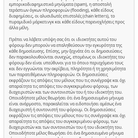
εμπορικοδιαφημιστικά μηνύματα (spam), η αποστολή
τεράστιων όγκων πληροφοριών (flooding), κάθε είδους
διαφημίσεις, οι αλυσιδωτές επιστολές (chain letters), το
πυραμιδικό μάρκετινγκ και κάθε είδους παρενοχλήσεις προς
άλλα μέλη.
Πρέπει να λάβετε υπόψη σας ότι οι ιδιοκτήτες αυτού του
φόρουμ δεν μπορούν να επαληθεύσουν την εγκυρότητα της
κάθε δημοσίευσης. Επίσης, μην ξεχνάτε ότι οι δημοσιεύσεις
δεν παρακολουθούνται συνεχώς, επομένως οι ιδιοκτήτες του
φόρουμ δεν είναι υπεύθυνοι για το όποιο περιεχόμενο τους
και δεν εγγυώνται την ακρίβεια, πληρότητα ή τη χρησιμότητα
των παρατιθέμενων πληροφοριών. Οι δημοσιεύσεις
εκφράζουν τις απόψεις του μέλους που τις συνέγραψε και όχι
απαραίτητα τις απόψεις του συγκεκριμένου φόρουμ, των
διαχειριστών και των συντονιστών του ή του ιδιοκτήτη του.
Οποιοδήποτε μέλος θεωρήσει ότι ένα δημοσιευμένο μήνυμα
είναι ανάρμοστο, παρακαλείται να ειδοποιήσει αμέσως ένα
διαχειριστή ή συντονιστή του φόρουμ. Οι δημοσιεύσεις
εκφράζουν τις απόψεις του μέλους που τις συνέγραψε και όχι
απαραίτητα τις απόψεις του συγκεκριμένου φόρουμ, των
διαχειριστών και των συντονιστών του ή του ιδιοκτήτη του.
Οποιοδήποτε μέλος θεωρήσει ότι ένα δημοσιευμένο μήνυμα