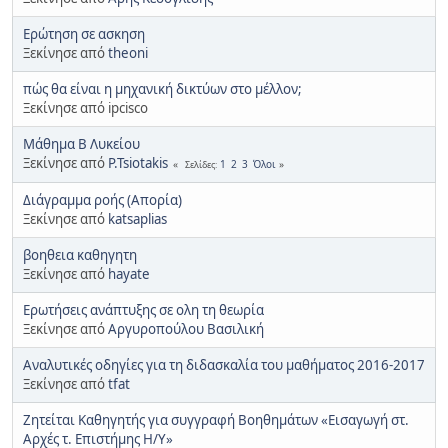
Ερώτηση σε ασκηση
Ξεκίνησε από
theoni
πώς θα είναι η μηχανική δικτύων στο μέλλον;
Ξεκίνησε από ipcisco
Μάθημα Β Λυκείου
Ξεκίνησε από
P.Tsiotakis
1
2
3
Όλοι
Σελίδες
Διάγραμμα ροής (Απορία)
Ξεκίνησε από
katsaplias
βοηθεια καθηγητη
Ξεκίνησε από
hayate
Ερωτήσεις ανάπτυξης σε ολη τη θεωρία
Ξεκίνησε από
Αργυροπούλου Βασιλική
Αναλυτικές οδηγίες για τη διδασκαλία του μαθήματος 2016-2017
Ξεκίνησε από
tfat
Ζητείται Καθηγητής για συγγραφή Βοηθημάτων «Εισαγωγή στ.
Αρχές τ. Επιστήμης Η/Υ»