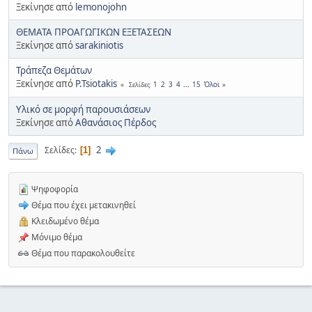
Ξεκίνησε από
lemonojohn
ΘΕΜΑΤΑ ΠΡΟΑΓΩΓΙΚΩΝ ΕΞΕΤΑΣΕΩΝ
Ξεκίνησε από
sarakiniotis
Τράπεζα Θεμάτων
Ξεκίνησε από
P.Tsiotakis
1
2
3
4
...
15
Όλοι
Σελίδες
Υλικό σε μορφή παρουσιάσεων
Ξεκίνησε από
Αθανάσιος Πέρδος
2
Σελίδες
1
Πάνω
Ψηφοφορία
Θέμα που έχει μετακινηθεί
Κλειδωμένο θέμα
Μόνιμο θέμα
Θέμα που παρακολουθείτε