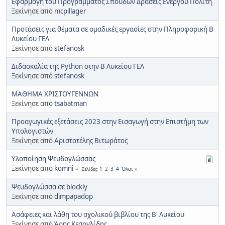
Εφαρμογή του Προγράμματος Σπουδών Δράσεις Ενεργού Πολίτη
Ξεκίνησε από
mcpillager
Προτάσεις για θέματα σε ομαδικές εργασίες στην Πληροφορική Β
Λυκείου ΓΕΛ
Ξεκίνησε από
stefanosk
Διδασκαλία της Python στην Β Λυκείου ΓΕΛ
Ξεκίνησε από
stefanosk
ΜΑΘΗΜΑ ΧΡΙΣΤΟΥΓΕΝΝΩΝ
Ξεκίνησε από
tsabatman
Προαγωγικές εξετάσεις 2023 στην Εισαγωγή στην Επιστήμη των
Υπολογιστών
Ξεκίνησε από
Αριστοτέλης Βιτωράτος
Υλοποίηση Ψευδογλώσσας
Ξεκίνησε από
komni
1
2
3
4
Όλοι
Σελίδες
Ψευδογλώσσα σε blockly
Ξεκίνησε από
dimpapadop
Ασάφειες και λάθη του σχολικού βιβλίου της Β' Λυκείου
Ξεκίνησε από
Άρης Κεσογλίδης