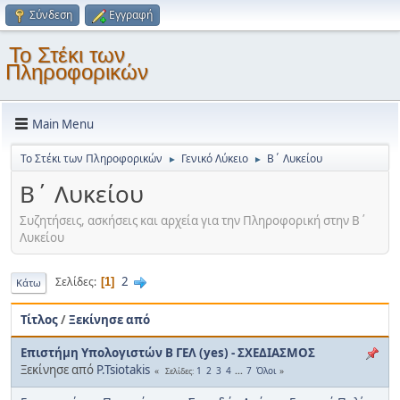
Σύνδεση
Εγγραφή
Το Στέκι των
Πληροφορικών
Main Menu
Το Στέκι των Πληροφορικών
Γενικό Λύκειο
Β΄ Λυκείου
►
►
Β΄ Λυκείου
Συζητήσεις, ασκήσεις και αρχεία για την Πληροφορική στην Β΄
Λυκείου
2
Σελίδες
1
Κάτω
Τίτλος
/
Ξεκίνησε από
Επιστήμη Υπολογιστών Β ΓΕΛ (yes) - ΣΧΕΔΙΑΣΜΟΣ
Ξεκίνησε από
P.Tsiotakis
1
2
3
4
...
7
Όλοι
Σελίδες