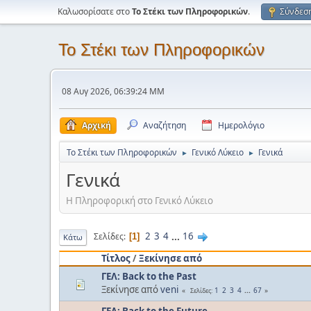
Καλωσορίσατε στο
Το Στέκι των Πληροφορικών
.
Σύνδεσ
Το Στέκι των Πληροφορικών
08 Αυγ 2026, 06:39:24 ΜΜ
Αρχική
Αναζήτηση
Ημερολόγιο
Το Στέκι των Πληροφορικών
Γενικό Λύκειο
Γενικά
►
►
Γενικά
Η Πληροφορική στο Γενικό Λύκειο
2
3
4
...
16
Σελίδες
1
Κάτω
Τίτλος
/
Ξεκίνησε από
ΓΕΛ: Back to the Past
Ξεκίνησε από
veni
1
2
3
4
...
67
Σελίδες
ΓΕΛ: Back to the Future