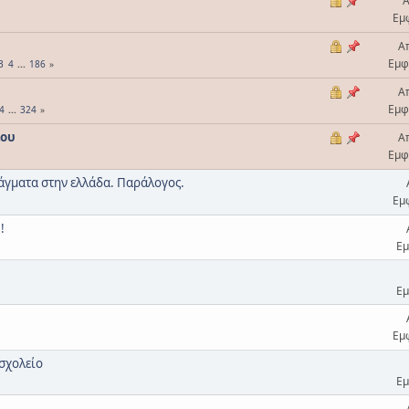
Α
Εμ
Α
Εμφ
3
4
...
186
Α
Εμφ
4
...
324
ίου
Α
Εμφ
ράγματα στην ελλάδα. Παράλογος.
Εμ
!
Εμ
Εμ
Εμ
 σχολείο
Εμ