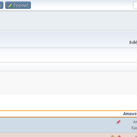
η
Εγγραφή
Ειδή
Απαντ
Α
Εμ