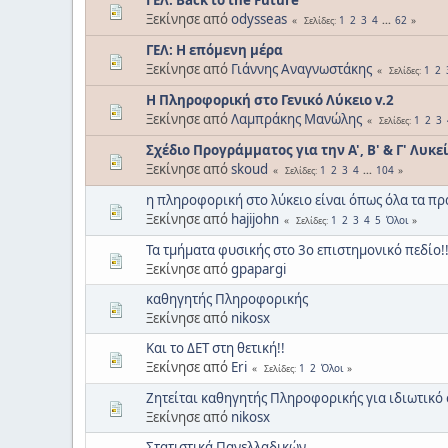
Ξεκίνησε από
odysseas
1
2
3
4
...
62
Σελίδες
ΓΕΛ: Η επόμενη μέρα
Ξεκίνησε από
Γιάννης Αναγνωστάκης
1
2
Σελίδες
Η Πληροφορική στο Γενικό Λύκειο v.2
Ξεκίνησε από
Λαμπράκης Μανώλης
1
2
3
Σελίδες
Σχέδιο Προγράμματος για την Α', Β' & Γ' Λυκε
Ξεκίνησε από
skoud
1
2
3
4
...
104
Σελίδες
η πληροφορική στο λύκειο είναι όπως όλα τα π
Ξεκίνησε από
hajijohn
1
2
3
4
5
Όλοι
Σελίδες
Τα τμήματα φυσικής στο 3ο επιστημονικό πεδίο!!
Ξεκίνησε από
gpapargi
καθηγητής Πληροφορικής
Ξεκίνησε από
nikosx
Και το ΔΕΤ στη θετική!!
Ξεκίνησε από
Eri
1
2
Όλοι
Σελίδες
Ζητείται καθηγητής Πληροφορικής για ιδιωτικό
Ξεκίνησε από
nikosx
Στατιστικά Πανελλαδικών