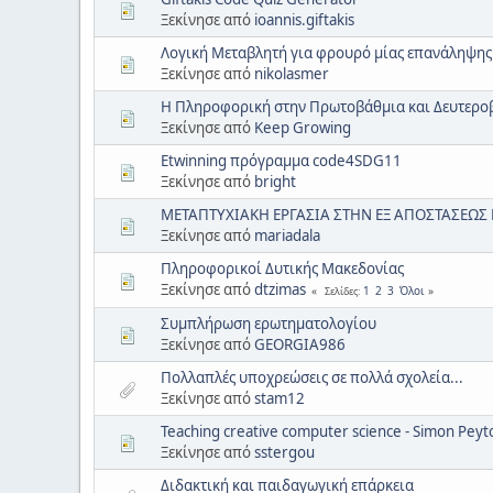
Ξεκίνησε από
ioannis.giftakis
Λογική Μεταβλητή για φρουρό μίας επανάληψης
Ξεκίνησε από
nikolasmer
Η Πληροφορική στην Πρωτοβάθμια και Δευτερο
Ξεκίνησε από
Keep Growing
Εtwinning πρόγραμμα code4SDG11
Ξεκίνησε από
bright
ΜΕΤΑΠΤΥΧΙΑΚΗ ΕΡΓΑΣΙΑ ΣΤΗΝ ΕΞ ΑΠΟΣΤΑΣΕΩΣ
Ξεκίνησε από
mariadala
Πληροφορικοί Δυτικής Μακεδονίας
Ξεκίνησε από
dtzimas
1
2
3
Όλοι
Σελίδες
Συμπλήρωση ερωτηματολογίου
Ξεκίνησε από
GEORGIA986
Πολλαπλές υποχρεώσεις σε πολλά σχολεία...
Ξεκίνησε από
stam12
Teaching creative computer science - Simon Peyt
Ξεκίνησε από
sstergou
Διδακτική και παιδαγωγική επάρκεια