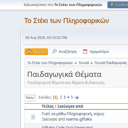
Καλωσορίσατε στο
Το Στέκι των Πληροφορικών
.
Σύνδεσ
Το Στέκι των Πληροφορικών
06 Αυγ 2026, 02:16:32 ΠΜ
Αρχική
Αναζήτηση
Ημερολόγιο
Το Στέκι των Πληροφορικών
Γενικά
Γενικά Παιδαγωγικά,
►
►
Παιδαγωγικά Θέματα
Παιδαγωγικά θέματα και θέματα διδακτικής.
2
3
4
5
Σελίδες
1
Κάτω
Τίτλος
/
Ξεκίνησε από
Γιατί να μάθω Πληροφορική, κύριε;
Ξεκίνησε από
ioannis.giftakis
Giftakis Code Quiz Generator