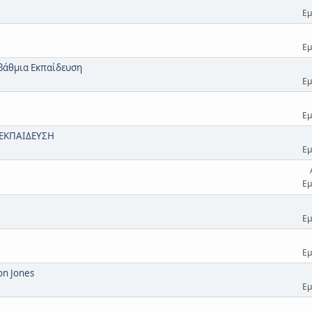
Εμ
Εμ
βάθμια Εκπαίδευση
Εμ
Εμ
 ΕΚΠΑΙΔΕΥΣΗ
Εμ
Εμ
Εμ
Εμ
on Jones
Εμ