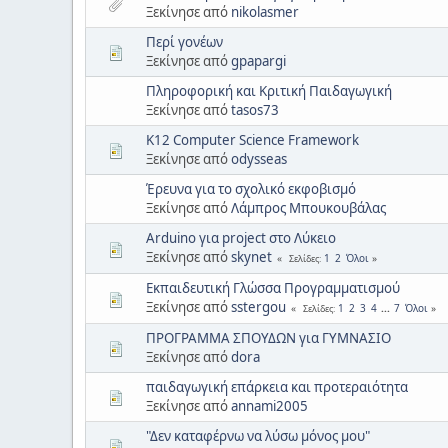
Ξεκίνησε από
nikolasmer
Περί γονέων
Ξεκίνησε από
gpapargi
Πληροφορική και Κριτική Παιδαγωγική
Ξεκίνησε από
tasos73
K12 Computer Science Framework
Ξεκίνησε από
odysseas
Έρευνα για το σχολικό εκφοβισμό
Ξεκίνησε από
Λάμπρος Μπουκουβάλας
Arduino για project στο Λύκειο
Ξεκίνησε από
skynet
1
2
Όλοι
Σελίδες
Εκπαιδευτική Γλώσσα Προγραμματισμού
Ξεκίνησε από
sstergou
1
2
3
4
...
7
Όλοι
Σελίδες
ΠΡΟΓΡΑΜΜΑ ΣΠΟΥΔΩΝ για ΓΥΜΝΑΣΙΟ
Ξεκίνησε από
dora
παιδαγωγική επάρκεια και προτεραιότητα
Ξεκίνησε από
annami2005
"Δεν καταφέρνω να λύσω μόνος μου"