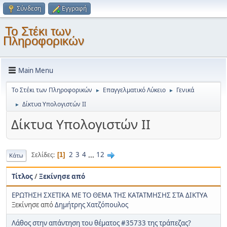
Σύνδεση
Εγγραφή
Το Στέκι των
Πληροφορικών
Main Menu
Το Στέκι των Πληροφορικών
Επαγγελματικό Λύκειο
Γενικά
►
►
Δίκτυα Υπολογιστών ΙΙ
►
Δίκτυα Υπολογιστών ΙΙ
2
3
4
...
12
Σελίδες
1
Κάτω
Τίτλος
/
Ξεκίνησε από
ΕΡΩΤΗΣΗ ΣΧΕΤΙΚΑ ΜΕ ΤΟ ΘΕΜΑ ΤΗΣ ΚΑΤΑΤΜΗΣΗΣ ΣΤΑ ΔΙΚΤΥΑ
Ξεκίνησε από
Δημήτρης Χατζόπουλος
Λάθος στην απάντηση του θέματος #35733 της τράπεζας?