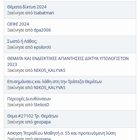
Θέματα δίκτυα 2024
Ξεκίνησε από
tsabatman
ΟΕΦΕ 2024
Ξεκίνησε από
dpa2006
Σωστό ή Λάθος;
Ξεκίνησε από
epsilonXi
ΘΕΜΑΤΑ ΚΑΙ ΕΝΔΕΙΚΤΙΚΕΣ ΑΠΑΝΤΗΣΕΙΣ ΔΙΚΤΥΑ ΥΠΟΛΟΓΙΣΤΩΝ
2023
Ξεκίνησε από
NIKOS_KALYVAS
Επισημάνσεις και λάθη στη την Τράπεζα Θεμάτων
Ξεκίνησε από
NIKOS_KALYVAS
Περιοχές Διευθύνσεων
Ξεκίνησε από
SteliosD
Θεμα #27102 Τρ. Θεμάτων
Ξεκίνησε από
geopapa
Ασκηση Τετραδίου Μαθητή σ. 55 και προτεινόμενη λύση
Ξεκίνησε από
geopapa