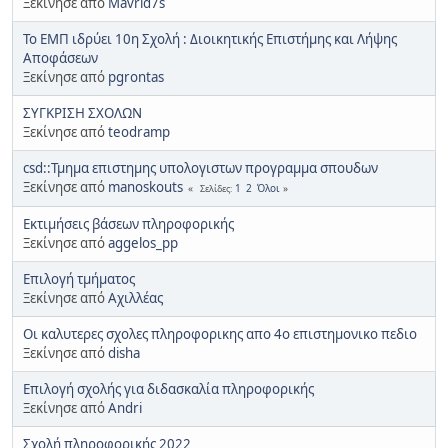
Ξεκίνησε από
Mavrid7s
Το ΕΜΠ ιδρύει 10η Σχολή : Διοικητικής Επιστήμης και Λήψης
Αποφάσεων
Ξεκίνησε από
pgrontas
ΣΥΓΚΡΙΣΗ ΣΧΟΛΩΝ
Ξεκίνησε από
teodramp
csd::Τμημα επιστημης υπολογιστων προγραμμα σπουδων
Ξεκίνησε από
manoskouts
1
2
Όλοι
Σελίδες
Εκτιμήσεις βάσεων πληροφορικής
Ξεκίνησε από
aggelos_pp
Επιλογή τμήματος
Ξεκίνησε από
Αχιλλέας
Οι καλυτερες σχολες πληροφορικης απο 4ο επιστημονικο πεδιο
Ξεκίνησε από
disha
Επιλογή σχολής για διδασκαλία πληροφορικής
Ξεκίνησε από
Andri
Σχολή πληροφορικής 2022