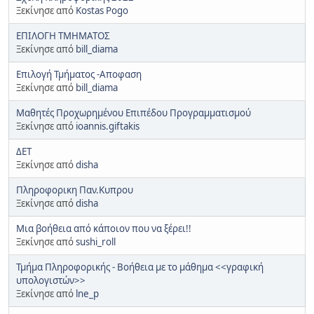
Ξεκίνησε από
Kostas Pogo
ΕΠΙΛΟΓΗ ΤΜΗΜΑΤΟΣ
Ξεκίνησε από
bill_diama
Επιλογή Τμήματος -Αποφαση
Ξεκίνησε από
bill_diama
Μαθητές Προχωρημένου Επιπέδου Προγραμματισμού
Ξεκίνησε από
ioannis.giftakis
ΔΕΤ
Ξεκίνησε από
disha
Πληροφορικη Παν.Κυπρου
Ξεκίνησε από
disha
Μια βοήθεια από κάποιον που να ξέρει!!
Ξεκίνησε από
sushi_roll
Τμήμα Πληροφορικής - Βοήθεια με το μάθημα <<γραφική
υπολογιστών>>
Ξεκίνησε από
lne_p