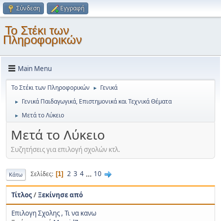
Σύνδεση
Εγγραφή
Το Στέκι των
Πληροφορικών
Main Menu
Το Στέκι των Πληροφορικών
Γενικά
►
Γενικά Παιδαγωγικά, Επιστημονικά και Τεχνικά Θέματα
►
Μετά το Λύκειο
►
Μετά το Λύκειο
Συζητήσεις για επιλογή σχολών κτλ.
2
3
4
...
10
Σελίδες
1
Κάτω
Τίτλος
/
Ξεκίνησε από
Επιλογη Σχολης , Τι να κανω