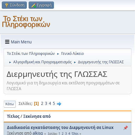
Σύνδεση
Εγγραφή
Το Στέκι των
Πληροφορικών
Main Menu
Το Στέκι των Πληροφορικών
Γενικό Λύκειο
►
Αλγοριθμική και Προγραμματισμός
Διερμηνευτής της ΓΛΩΣΣΑΣ
►
►
Διερμηνευτής της ΓΛΩΣΣΑΣ
Λογισμικό για τη δημιουργία και εκτέλεση προγραμμάτων σε
ΓΛΩΣΣΑ
2
3
4
5
Σελίδες
1
Κάτω
Τίτλος
/
Ξεκίνησε από
Διαδικασία εγκατάστασης του Διερμηνευτή σε Linux
Ξεκίνησε από
alkisg
1
2
3
4
Όλοι
Σελίδες