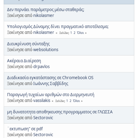
Δεν περνάει παράμετρος μέσω σταθεράς;
Ξεκίνησε από
nikolasmer
Υπολογισμός Δύναμης δίνει πραγματικό αποτέλεσμα;
Ξεκίνησε από
nikolasmer
1
2
Όλοι
Σελίδες
Διευκρίνυση σύνταξης
Ξεκίνησε από
websolutions
Ακέραια Διαίρεση
Ξεκίνησε από
drpavlos
Διαδικασία εγκατάστασης σε Chromebook OS
Ξεκίνησε από
Ιωάννης Σαββίδης
Παραγωγή τυχαίων αριθμών στο Διερμηνευτή
Ξεκίνησε από
vassilakis
1
2
Όλοι
Σελίδες
μη δυνατοτητα αποθηκευσης προγραμματος σε ΓΛΩΣΣΑ
Ξεκίνησε από
Sectorovic
¨εκτυπωση" σε pdf
Ξεκίνησε από
Sectorovic