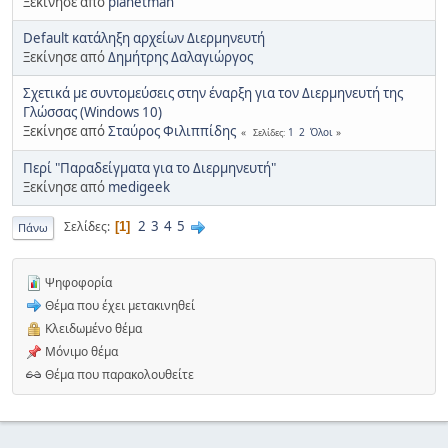
Ξεκίνησε από
planetman
Default κατάληξη αρχείων Διερμηνευτή
Ξεκίνησε από
Δημήτρης Δαλαγιώργος
Σχετικά με συντομεύσεις στην έναρξη για τον Διερμηνευτή της
Γλώσσας (Windows 10)
Ξεκίνησε από
Σταύρος Φιλιππίδης
1
2
Όλοι
Σελίδες
Περί "Παραδείγματα για το Διερμηνευτή"
Ξεκίνησε από
medigeek
2
3
4
5
Σελίδες
1
Πάνω
Ψηφοφορία
Θέμα που έχει μετακινηθεί
Κλειδωμένο θέμα
Μόνιμο θέμα
Θέμα που παρακολουθείτε