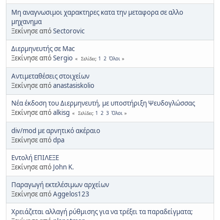
Μη αναγνωσιμοι χαρακτηρες κατα την μεταφορα σε αλλο
μηχανημα
Ξεκίνησε από
Sectorovic
Διερμηνευτής σε Mac
Ξεκίνησε από
Sergio
1
2
Όλοι
Σελίδες
Αντιμεταθέσεις στοιχείων
Ξεκίνησε από
anastasiskolio
Νέα έκδοση του Διερμηνευτή, με υποστήριξη Ψευδογλώσσας
Ξεκίνησε από
alkisg
1
2
3
Όλοι
Σελίδες
div/mod με αρνητικό ακέραιο
Ξεκίνησε από
dpa
Εντολή ΕΠΙΛΕΞΕ
Ξεκίνησε από
John K.
Παραγωγή εκτελέσιμων αρχείων
Ξεκίνησε από
Aggelos123
Χρειάζεται αλλαγή ρύθμισης για να τρέξει τα παραδείγματα;