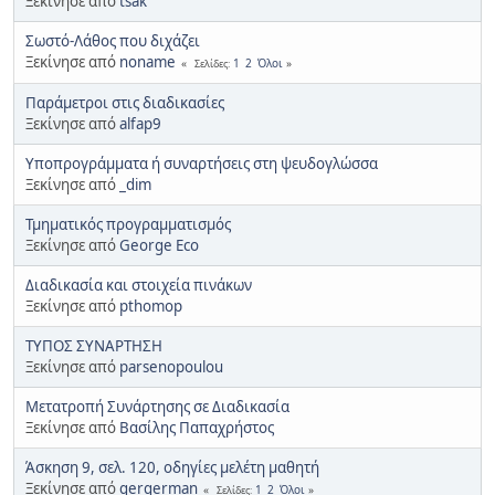
Ξεκίνησε από
tsak
Σωστό-Λάθος που διχάζει
Ξεκίνησε από
noname
1
2
Όλοι
Σελίδες
Παράμετροι στις διαδικασίες
Ξεκίνησε από
alfap9
Υποπρογράμματα ή συναρτήσεις στη ψευδογλώσσα
Ξεκίνησε από
_dim
Τμηματικός προγραμματισμός
Ξεκίνησε από
George Eco
Διαδικασία και στοιχεία πινάκων
Ξεκίνησε από
pthomop
ΤΥΠΟΣ ΣΥΝΑΡΤΗΣΗ
Ξεκίνησε από
parsenopoulou
Μετατροπή Συνάρτησης σε Διαδικασία
Ξεκίνησε από
Βασίλης Παπαχρήστος
Άσκηση 9, σελ. 120, οδηγίες μελέτη μαθητή
Ξεκίνησε από
gergerman
1
2
Όλοι
Σελίδες