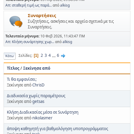
Απ: σταθερή τιμή ως παρά...
από
alkisg
Συναρτήσεις
Συζητήσεις, ασκήσεις και αρχεία σχετικά με τις
Συναρτήσεις.
Τελευταίο μήνυμα:
10 Φεβ 2026, 11:43:47 ΠΜ
Απ: Κλήση συνάρτησης χωρ...
από
alkisg
2
3
4
...
6
Σελίδες
1
Κάτω
Τίτλος
/
Ξεκίνησε από
Τι θα εμφανίσει;
Ξεκίνησε από
ChrisD
Διαδικασία χωρίς παραμέτρους
Ξεκίνησε από
getsas
Κλήση Διαδικασίας μέσα σε Sυνάρτηση
Ξεκίνησε από
nikolasmer
άποψη καθηγητή για βαθμολόγηση υποπρογράμματος