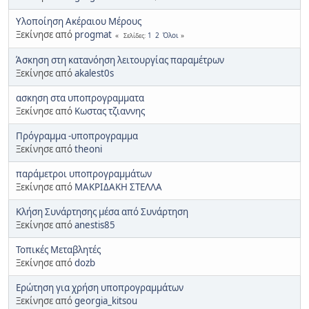
Υλοποίηση Ακέραιου Μέρους
Ξεκίνησε από
progmat
1
2
Όλοι
Σελίδες
Άσκηση στη κατανόηση λειτουργίας παραμέτρων
Ξεκίνησε από
akalest0s
ασκηση στα υποπρογραμματα
Ξεκίνησε από
Κωστας τζιαννης
Πρόγραμμα -υποπρογραμμα
Ξεκίνησε από
theoni
παράμετροι υποπρογραμμάτων
Ξεκίνησε από
ΜΑΚΡΙΔΑΚΗ ΣΤΕΛΛΑ
Κλήση Συνάρτησης μέσα από Συνάρτηση
Ξεκίνησε από
anestis85
Τοπικές Μεταβλητές
Ξεκίνησε από
dozb
Ερώτηση για χρήση υποπρογραμμάτων
Ξεκίνησε από
georgia_kitsou