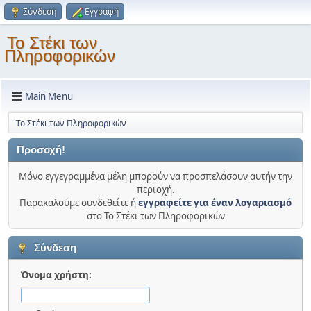
Σύνδεση
Εγγραφή
Το Στέκι των
Πληροφορικών
Main Menu
Το Στέκι των Πληροφορικών
Προσοχή!
Μόνο εγγεγραμμένα μέλη μπορούν να προσπελάσουν αυτήν την
περιοχή.
Παρακαλούμε συνδεθείτε ή
εγγραφείτε για έναν λογαριασμό
στο Το Στέκι των Πληροφορικών
Σύνδεση
Όνομα χρήστη: