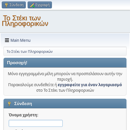
Σύνδεση
Εγγραφή
Το Στέκι των
Πληροφορικών
Main Menu
Το Στέκι των Πληροφορικών
Προσοχή!
Μόνο εγγεγραμμένα μέλη μπορούν να προσπελάσουν αυτήν την
περιοχή.
Παρακαλούμε συνδεθείτε ή
εγγραφείτε για έναν λογαριασμό
στο Το Στέκι των Πληροφορικών
Σύνδεση
Όνομα χρήστη: