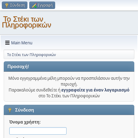
Σύνδεση
Εγγραφή
Το Στέκι των
Πληροφορικών
Main Menu
Το Στέκι των Πληροφορικών
Προσοχή!
Μόνο εγγεγραμμένα μέλη μπορούν να προσπελάσουν αυτήν την
περιοχή.
Παρακαλούμε συνδεθείτε ή
εγγραφείτε για έναν λογαριασμό
στο Το Στέκι των Πληροφορικών
Σύνδεση
Όνομα χρήστη: