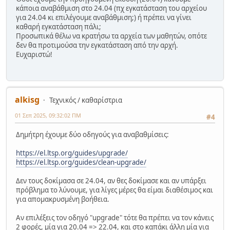
κάποια αναβάθμιση στο 24.04 (πχ εγκατάσταση του αρχείου
για 24.04 κι επιλέγουμε αναβάθμιση;) ή πρέπει να γίνει
καθαρή εγκατάσταση πάλι;
Προσωπικά θέλω να κρατήσω τα αρχεία των μαθητών, οπότε
δεν θα προτιμούσα την εγκατάσταση από την αρχή.
Ευχαριστώ!
alkisg
Τεχνικός / καθαρίστρια
01 Σεπ 2025, 09:32:02 ΠΜ
#4
Δημήτρη έχουμε δύο οδηγούς για αναβαθμίσεις:
https://el.ltsp.org/guides/upgrade/
https://el.ltsp.org/guides/clean-upgrade/
Δεν τους δοκίμασα σε 24.04, αν θες δοκίμασε και αν υπάρξει
πρόβλημα το λύνουμε, για λίγες μέρες θα είμαι διαθέσιμος και
για απομακρυσμένη βοήθεια.
Αν επιλέξεις τον οδηγό "upgrade" τότε θα πρέπει να τον κάνεις
2 φορές, μία για 20.04 => 22.04, και στο καπάκι άλλη μία για