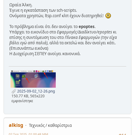
Ωραία Άλκη.
Έγινε η εγκατάσταση των sch-scripts.
Ονόματα χρηστών, ltsp.conf κλπ έχουν διατηρηθεί!
Το πρόβλημα είναι ότι δεν ανοίγει το
epoptes
.
Υπάρχει το εικονίδιο στο
Εφαρμογές/Διαδίκτυο/epoptes
κι
επίσης η συντόμευση του στο
Πίνακα Εφαρμογών (την είχα
βάλει εγώ από παλιά),
αλλά τα εκτελώ και δεν ανοίγει κάτι.
(Επισυνάπτω εικόνα)
Η Διαχείριση ΣΕΠΕΥ ανοίγει κανονικά.
2025-09-02_12-26.png
150.77 KB, 565x220
εμφανίστηκε
alkisg
Τεχνικός / καθαρίστρια
02 Σεπ 2025, 01:00:48 ΜΜ