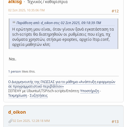
alkisg
Τεχνικός / καθαρίστρια
02 Σεπ 2025, 10:35:06 ΠΜ
#12
Παράθεση από: d_oikon στις 02 Σεπ 2025, 09:18:39 ΠΜ
Η ερώτηση μου είναι, όταν γίνουν ξανά εγκατάσταση τα
sch-scripts θα διατηρηθούν οι ρυθμίσεις που είχα, πχ
ονόματα χρηστών, στήσιμο epoptes, αρχείο ltsp.conf,
αρχεία μαθητών κλπ;
Ναι.
1 person
likes this.
Ο Διερμηνευτής της ΓΛΩΣΣΑΣ για το μάθημα «Ανάπτυξη εφαρμογών
σε προγραμματιστικό περιβάλλον»
ΣΕΠΕΗΥ με Ubuntu/LTSP/sch-scripts/Επόπτη:
Υποστήριξη
-
Τεκμηρίωση
-
Συζητήσεις
d_oikon
02 Σεπ 2025, 12:28:18 ΜΜ
#13