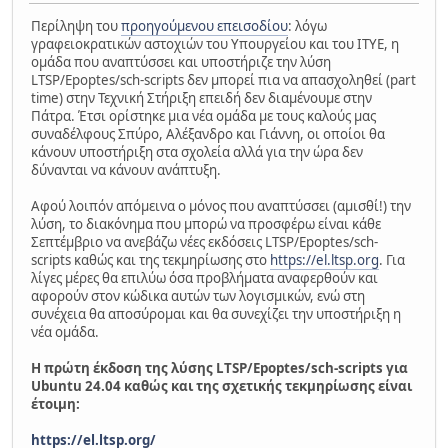
Περίληψη του
προηγούμενου επεισοδίου
: λόγω
γραφειοκρατικών αστοχιών του Υπουργείου και του ΙΤΥΕ, η
ομάδα που αναπτύσσει και υποστήριζε την λύση
LTSP/Epoptes/sch-scripts δεν μπορεί πια να απασχοληθεί (part
time) στην Τεχνική Στήριξη επειδή δεν διαμένουμε στην
Πάτρα. Έτσι ορίστηκε μια νέα ομάδα με τους καλούς μας
συναδέλφους Σπύρο, Αλέξανδρο και Γιάννη, οι οποίοι θα
κάνουν υποστήριξη στα σχολεία αλλά για την ώρα δεν
δύνανται να κάνουν ανάπτυξη.
Αφού λοιπόν απόμεινα ο μόνος που αναπτύσσει (αμισθί!) την
λύση, το διακόνημα που μπορώ να προσφέρω είναι κάθε
Σεπτέμβριο να ανεβάζω νέες εκδόσεις LTSP/Epoptes/sch-
scripts καθώς και της τεκμηρίωσης στο
https://el.ltsp.org
. Για
λίγες μέρες θα επιλύω όσα προβλήματα αναφερθούν και
αφορούν στον κώδικα αυτών των λογισμικών, ενώ στη
συνέχεια θα αποσύρομαι και θα συνεχίζει την υποστήριξη η
νέα ομάδα.
Η πρώτη έκδοση της λύσης LTSP/Epoptes/sch-scripts για
Ubuntu 24.04 καθώς και της σχετικής τεκμηρίωσης είναι
έτοιμη:
https://el.ltsp.org/