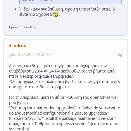
Ή δεν κάνω αναβάθμιση, αφού η υποστήριξη στα LTS
είναι για 5 χρόνια
.
1 person
likes this.
d_oikon
01 Σεπ 2025, 01:36:03 ΜΜ
#6
Λοιπόν, επειδή με τρώει το χέρι μου, προχώρησα στην
αναβάθμιση 22.04 => 24.04 ακολουθώντας τα βήματα από
https://el.ltsp.org/guides/upgrade/
.
Όλα προχωράνε οκ, αλλά μου έβγαλε μία επιλογή η οποία δεν
υπάρχει στη σελίδα με τα βήματα.
Για την ακρίβεια, μετά το βήμα "Ρύθμιση του openssh-server"
μου βγάζει:
"Ρύθμιση του unattended-upgrades" --> "What do you want to
do about modified configuration file 20auto-upgrades?"
Κι εδώ επιλέγω το "install the package maintainer's version"
όπως και στο "Ρύθμιση του openssh-server"; (επισυνάπτεται
screenshot)