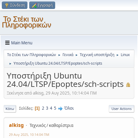
Σύνδεση
Εγγραφή
Το Στέκι των
Πληροφορικών
Main Menu
Το Στέκι των Πληροφορικών
Γενικά
Τεχνική υποστήριξη
Linux
►
►
►
Υποστήριξη Ubuntu 24.04/LTSP/Epoptes/sch-scripts
►
Υποστήριξη Ubuntu
24.04/LTSP/Epoptes/sch-scripts
Ξεκίνησε από alkisg, 29 Αυγ 2025, 10:14:04 ΠΜ
2
3
4
5
Όλοι
Σελίδες
1
Κάτω
User Actions
alkisg
Τεχνικός / καθαρίστρια
29 Αυγ 2025, 10:14:04 ΠΜ