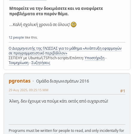
Μπορείτε να την δοκιμάσετε και να αναφέρετε
προβλήματα στο παρόν θέμα.
...Καλή σχολική χρονιά σε όλους!
12 people
like this.
Ο Διερμηνευτής της ΓΛΩΣΣΑΣ για το μάθημα «Ανάπτυξη εφαρμογών
σε προγραμματιστικό περιβάλλον»
ΣΕΠΕΗΥ με Ubuntu/LTSP/sch-scripts/Επόπτη:
Υποστήριξη
-
Τεκμηρίωση
-
Συζητήσεις
pgrontas
Ομάδα διαγωνισμάτων 2016
29 Αυγ 2025, 09:25:15 ΜΜ
#1
Άλκη, δεν έχουμε να πούμε κάτι εκτός από ευχαριστώ!
Programs must be written for people to read, and only incidentally for