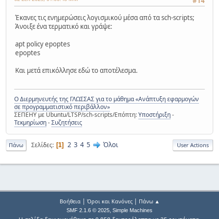
#14
Έκανες τις ενημερώσεις λογισμικού μέσα από τα sch-scripts;
Άνοιξε ένα τερματικό και γράψε:
apt policy epoptes
epoptes
Και μετά επικόλλησε εδώ το αποτέλεσμα.
Ο Διερμηνευτής της ΓΛΩΣΣΑΣ για το μάθημα «Ανάπτυξη εφαρμογών
σε προγραμματιστικό περιβάλλον»
ΣΕΠΕΗΥ με Ubuntu/LTSP/sch-scripts/Επόπτη:
Υποστήριξη
-
Τεκμηρίωση
-
Συζητήσεις
2
3
4
5
Όλοι
Σελίδες
1
Πάνω
User Actions
|
|
Βοήθεια
Όροι και Κανόνες
Πάνω ▲
,
SMF 2.1.6 © 2025
Simple Machines