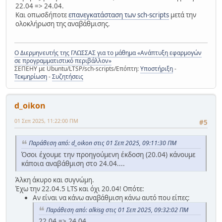
22.04 => 24.04.
Και οπωσδήποτε
επανεγκατάσταση των sch-scripts
μετά την
ολοκλήρωση της αναβάθμισης.
Ο Διερμηνευτής της ΓΛΩΣΣΑΣ για το μάθημα «Ανάπτυξη εφαρμογών
σε προγραμματιστικό περιβάλλον»
ΣΕΠΕΗΥ με Ubuntu/LTSP/sch-scripts/Επόπτη:
Υποστήριξη
-
Τεκμηρίωση
-
Συζητήσεις
d_oikon
01 Σεπ 2025, 11:22:00 ΠΜ
#5
Παράθεση από: d_oikon στις 01 Σεπ 2025, 09:11:30 ΠΜ
Όσοι έχουμε την προηγούμενη έκδοση (20.04) κάνουμε
κάποια αναβάθμιση στο 24.04....
Άλκη άκυρο και συγνώμη.
Έχω την 22.04.5 LTS και όχι 20.04! Οπότε:
Αν είναι να κάνω αναβάθμιση κάνω αυτό που είπες:
Παράθεση από: alkisg στις 01 Σεπ 2025, 09:32:02 ΠΜ
22.04 => 24.04.