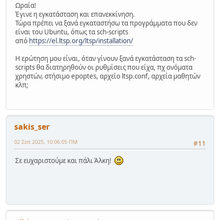
Ωραία!
Έγινε η εγκατάσταση και επανεκκίνηση.
Τώρα πρέπει να ξανά εγκαταστήσω τα προγράμματα που δεν
είναι του Ubuntu, όπως τα sch-scripts
από
https://el.ltsp.org/ltsp/installation/
Η ερώτηση μου είναι, όταν γίνουν ξανά εγκατάσταση τα sch-
scripts θα διατηρηθούν οι ρυθμίσεις που είχα, πχ ονόματα
χρηστών, στήσιμο epoptes, αρχείο ltsp.conf, αρχεία μαθητών
κλπ;
sakis_ser
02 Σεπ 2025, 10:06:05 ΠΜ
#11
Σε ευχαριστούμε και πάλι Άλκη!