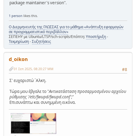
package maintainer's version".
1 person
likes this.
Ο Διερμηνευτής της ΓΛΩΣΣΑΣ για το μάθημα «Ανάπτυξη εφαρμογών
σε προγραμματιστικό περιβάλλον»
ΣΕΠΕΗΥ με Ubuntu/LTSP/sch-scripts/Επόπτη:
Υποστήριξη
-
Τεκμηρίωση
-
Συζητήσεις
d_oikon
01 Σεπ 2025, 08:20:27 ΜΜ
#8
Σ' ευχαριστώ ´Aλκη.
Tώρα μου έβγαλε το "
Aντικατάσταση προσαρμοσμένου αρχείου
ρύθμισης '/etc/fwupd/fwupd.conf';
"
Eπισυνάπτω και συνημμένη εικόνα.