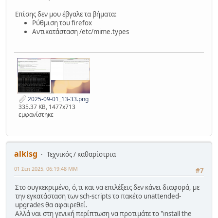
Επίσης δεν μου έβγαλε τα βήματα:
Ρύθμιση του firefox
Αντικατάσταση /etc/mime.types
2025-09-01_13-33.png
335.37 KB, 1477x713
εμφανίστηκε
alkisg
Τεχνικός / καθαρίστρια
01 Σεπ 2025, 06:19:48 ΜΜ
#7
Στο συγκεκριμένο, ό,τι και να επιλέξεις δεν κάνει διαφορά, με
την εγκατάσταση των sch-scripts το πακέτο unattended-
upgrades θα αφαιρεθεί.
Αλλά ναι στη γενική περίπτωση να προτιμάτε το "install the