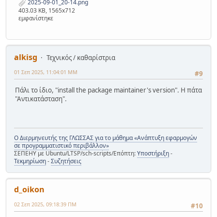
2025-09-01_20-14.png
403.03 KB, 1565x712
εμφανίστηκε
alkisg
Τεχνικός / καθαρίστρια
01 Σεπ 2025, 11:04:01 ΜΜ
#9
Πάλι το ίδιο, "install the package maintainer's version". Η πάτα
"Αντικατάσταση".
Ο Διερμηνευτής της ΓΛΩΣΣΑΣ για το μάθημα «Ανάπτυξη εφαρμογών
σε προγραμματιστικό περιβάλλον»
ΣΕΠΕΗΥ με Ubuntu/LTSP/sch-scripts/Επόπτη:
Υποστήριξη
-
Τεκμηρίωση
-
Συζητήσεις
d_oikon
02 Σεπ 2025, 09:18:39 ΠΜ
#10