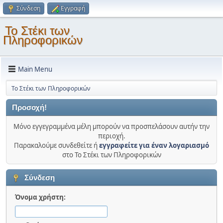
Σύνδεση
Εγγραφή
Το Στέκι των
Πληροφορικών
Main Menu
Το Στέκι των Πληροφορικών
Προσοχή!
Μόνο εγγεγραμμένα μέλη μπορούν να προσπελάσουν αυτήν την
περιοχή.
Παρακαλούμε συνδεθείτε ή
εγγραφείτε για έναν λογαριασμό
στο Το Στέκι των Πληροφορικών
Σύνδεση
Όνομα χρήστη: