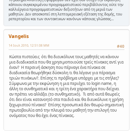
κάποιου συγκεκριμένου προγραμματιστικού περιβάλλοντος ούτε την
καλλιέργεια προγραμματιστικών δεξιοτήτων από τη μεριά των
μαθητών. Δεν αποσκοπεί στη λεπτομερειακή εξέταση της δομής, του
ρεπερτορίου και των συντακτικων κανόνων κάποιας γλώσσας...
Vangelis
14 Ιουλ 2010, 12:51:08 ΜΜ
#40
Κώστα πιστεύεις ότι θα διευκόλυνε τους μαθητές να κάνουν
μια διαδικασία που θα χρησιμοποιούσε τρείς πίνακες αντί για
έναν? Η περσινή άσκηση που πέρναγε ένα πίνακα σε
διαδικασία θεωρήθηκε δύσκολη τι θα λέγανε για πέρασμα
τριών πινάκων?. Επίσης τι πρόβλημα υπάρχει με τις στήλες?
Σύμφωνα με την εκφώνηση η μια περιέχει το login name, η
άλλη το συνθηματικό και η τρίτη ένα χαρακτήρα που δείχνει
αν πρέπει να αλλάξει (το συνθηματικό). Τι από αυτά θεωρείς
ότι δεν είναι κατανοητό στα παιδιά και θα διευκόλυνε η χρήση
ξεχωριστού πίνακα? Επίσης προσωπικά δεν θεωρώ σημαντική
πρωτοβουλία από την πλευρά του μαθητή την επιλογή του
ονόματος που θα έχει ένας πίνακας.