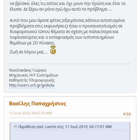
να βρίσκει όλες τις εστίες και όχι μονο την πρώτη και έτσι το
έλυσα. Δε ξέρω αν μόνο εγώ έχω αυτό το πρόβλημα ...
Αυτό που μου άρεσε φέτος (εξαιρόντας κάποια εντοπισμένα
προβλήματα στις εκφωνήσεις) ήταν ο προσανατολισμός σε
διαφορετικού τύπου θέματα σε σχέση με παλαιότερα και
τυφλοσούρτες και ο ενταφιασμός των τυποποιημένων
θεμάτων με 2D πίνακες.
Ζωή σε λόγου μας ...
Νικολακάκης Γιώργος
Μηχανικός Η/Υ Συστημάτων
Καθηγητής Πληροφορικής
http://users.sch.gr/gnikola
Βασίλης Παπαχρήστος
11 Ιουλ 2010, 08:02:18 ΜΜ
#36
Παράθεση από: Laertis στις 11 Ιουλ 2010, 06:17:01 ΜΜ