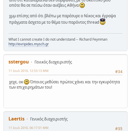
από ότι καταλαβαίνω δεν συμφωνείς με το σκεπτικό μου
οπότε θα σε πείσω όταν ανέβεις Αθήνα
χμμ επίσης από ότι βλέπω με παρέσυρε ο Νίκος και έγραψα
πράγματα άσχετα με το θέμα του παρόντος thread
What I cannot create I do not understand -- Richard Feynman
http://evripides.mysch.gr
sstergou
Γενικός διαχειριστής
11 Ιουλ 2010, 12:53:13 ΜΜ
#34
χεχε, οκ
Όποιος μεθύσει πρώτος χάνει και την εγκυρότητα
των επιχειρημάτων του!
Laertis
Γενικός διαχειριστής
11 Ιουλ 2010, 06:17:01 ΜΜ
#35