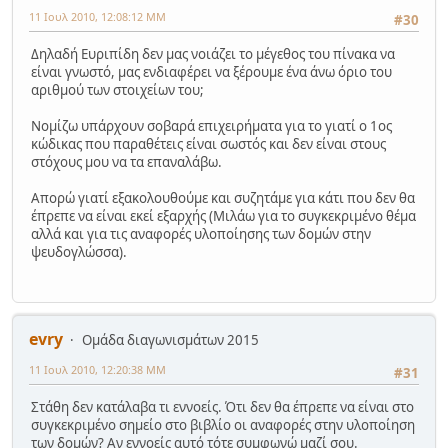
11 Ιουλ 2010, 12:08:12 ΜΜ
#30
Δηλαδή Ευριπίδη δεν μας νοιάζει το μέγεθος του πίνακα να
είναι γνωστό, μας ενδιαφέρει να ξέρουμε ένα άνω όριο του
αριθμού των στοιχείων του;
Νομίζω υπάρχουν σοβαρά επιχειρήματα για το γιατί ο 1ος
κώδικας που παραθέτεις είναι σωστός και δεν είναι στους
στόχους μου να τα επαναλάβω.
Απορώ γιατί εξακολουθούμε και συζητάμε για κάτι που δεν θα
έπρεπε να είναι εκεί εξαρχής (Μιλάω για το συγκεκριμένο θέμα
αλλά και για τις αναφορές υλοποίησης των δομών στην
ψευδογλώσσα).
evry
Ομάδα διαγωνισμάτων 2015
11 Ιουλ 2010, 12:20:38 ΜΜ
#31
Στάθη δεν κατάλαβα τι εννοείς. Ότι δεν θα έπρεπε να είναι στο
συγκεκριμένο σημείο στο βιβλίο οι αναφορές στην υλοποίηση
των δομών? Αν εννοείς αυτό τότε συμφωνώ μαζί σου.