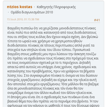
ntzios kostas
Καθηγητής Πληροφορικής
Ομάδα διαγωνισμάτων 2010
15 Ιουλ 2010, 01:15:38 ΠΜ
#41
Βαγγέλη πιστεύω ότι να χειρίζεσαι μονοδιάστατους πίνακες
είναι πολύ πιο απλό και κατανοητό από τους δισδιάστατους
που οι στήλες τους κιόλας δεν έχουν καμία σχέση. Δεν βρίσκώ
τίποτα το ωραίο και χρήσιμο να χρησιμοποιηθούν
δισδιάστατοι πίνακες σε τέτοιες περιπτωσεις απλά γιατί τα
στοιχεία των στηλών είναι του ίδιου τύπου. Προσωπικά
Βαγγέλη στους μαθητές μου πριν λύσουν την άσκηση τονίζω
ότι πρέπει να σχεδιάσουν τους πίνακες στο πρόχειρό τους και
να τους ονοματίσουν σχετικά με το τι περιέχουν. Δηλαδή
απαιτώ από αυτούς να υπάρχει ένας χρόνος σχεδιασμού και
κατανόησης του προβλήματος, πριν να γράψουν τα βήματα
λύσης του. Στο συγκεκριμένο πίνακα τι όνομα να του δώσουν
στοιχεία_εργαζόμενου
; Δηλαδή αν είχαμε και την ηλικία αυτή
δεν αποτελεί στοιχείο εργαζόμενου; Τότε μάλλον θα τα βαζαμε
όλα σε μονοδιαστατους πίνακες και τόν έναν θα τον
ονομάζαμε όνομα τον άλλον κωδικό τον άλλον ηλικία κοκ.
Η άποψη μου είναι ότι ο σχεδιασμός των πινάκων είναι ένα
βασικό θέμα που δεν πρέπει να το περνάμε στο βρόντο. Ή τον
αφήνουμε να τον κάνουν οι μαθητές ή τους τον δίνουμε αψογο