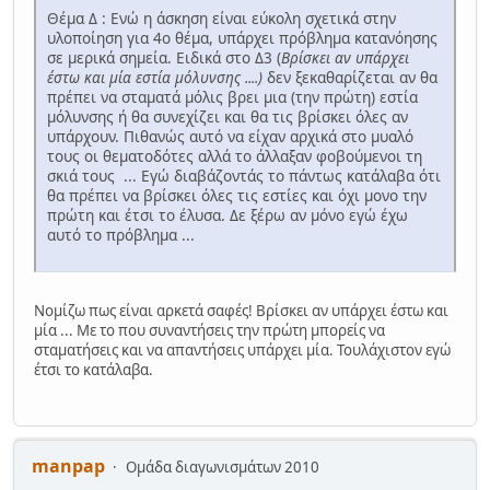
Θέμα Δ : Ενώ η άσκηση είναι εύκολη σχετικά στην
υλοποίηση για 4ο θέμα, υπάρχει πρόβλημα κατανόησης
σε μερικά σημεία. Ειδικά στο Δ3 (
Βρίσκει αν υπάρχει
έστω και μία εστία μόλυνσης ....)
δεν ξεκαθαρίζεται αν θα
πρέπει να σταματά μόλις βρει μια (την πρώτη) εστία
μόλυνσης ή θα συνεχίζει και θα τις βρίσκει όλες αν
υπάρχουν. Πιθανώς αυτό να είχαν αρχικά στο μυαλό
τους οι θεματοδότες αλλά το άλλαξαν φοβούμενοι τη
σκιά τους ... Εγώ διαβάζοντάς το πάντως κατάλαβα ότι
θα πρέπει να βρίσκει όλες τις εστίες και όχι μονο την
πρώτη και έτσι το έλυσα. Δε ξέρω αν μόνο εγώ έχω
αυτό το πρόβλημα ...
Νομίζω πως είναι αρκετά σαφές! Βρίσκει αν υπάρχει έστω και
μία ... Με το που συναντήσεις την πρώτη μπορείς να
σταματήσεις και να απαντήσεις υπάρχει μία. Τουλάχιστον εγώ
έτσι το κατάλαβα.
manpap
Ομάδα διαγωνισμάτων 2010