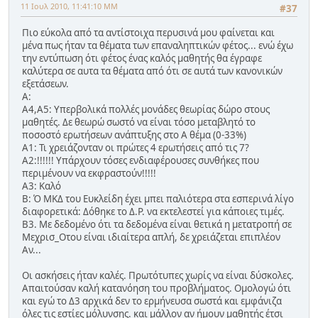
11 Ιουλ 2010, 11:41:10 ΜΜ
#37
Πιο εύκολα από τα αντίστοιχα περυσινά μου φαίνεται και
μένα πως ήταν τα θέματα των επαναληπτικών φέτος... ενώ έχω
την εντύπωση ότι φέτος ένας καλός μαθητής θα έγραφε
καλύτερα σε αυτα τα θέματα από ότι σε αυτά των κανονικών
εξετάσεων.
Α:
Α4,Α5: Υπερβολικά πολλές μονάδες θεωρίας δώρο στους
μαθητές. Δε θεωρώ σωστό να είναι τόσο μεταβλητό το
ποσοστό ερωτήσεων ανάπτυξης στο Α θέμα (0-33%)
Α1: Τι χρειάζονταν οι πρώτες 4 ερωτήσεις από τις 7?
Α2:!!!!!! Υπάρχουν τόσες ενδιαφέρουσες συνθήκες που
περιμένουν να εκφραστούν!!!!!
Α3: Καλό
Β: Ό ΜΚΔ του Ευκλείδη έχει μπει παλιότερα στα εσπερινά λίγο
διαφορετικά: Δόθηκε το Δ.Ρ. να εκτελεστεί για κάποιες τιμές.
Β3. Με δεδομένο ότι τα δεδομένα είναι θετικά η μετατροπή σε
Μεχρισ_Οτου είναι ιδιαίτερα απλή, δε χρειάζεται επιπλέον
Αν...
Οι ασκήσεις ήταν καλές. Πρωτότυπες χωρίς να είναι δύσκολες.
Απαιτούσαν καλή κατανόηση του προβλήματος. Ομολογώ ότι
και εγώ το Δ3 αρχικά δεν το ερμήνευσα σωστά και εμφάνιζα
όλες τις εστίες μόλυνσης. και μάλλον αν ήμουν μαθητής έτσι