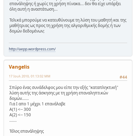
επανάληψης ή χωρίς τη χρήση πίνακα... δεν θα είχε υπάρξει
όλη αυτή η αναστάτωση...
Τελικά μπορούμε να κατευθύνουμε τη λύση του μαθητή και της
μαθήτριας ως προς τη χρήση της αλγοριθμικής δομής ή των
δομών δεδομένων;
http://aepp.wordpress.com/
Vangelis
17 Ιουλ 2010, 01:13:02 ΜΜ
#44
Σπύρο ένας συνάδελφος μου είπε την εξής "καταπληκτική"
λύση αυτής της άσκησης με τη χρήση επαναληπτικών
δομών......
Για Ι απο 1 μέχρι 1 επανάλαβε
Α(1) <-- 300
Α(2) <-- 150
......
Τέλος επανάληψης