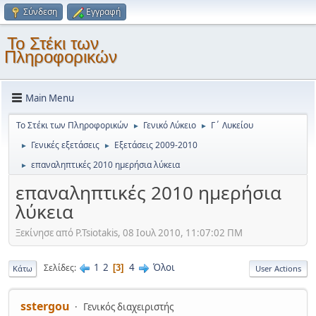
Σύνδεση
Εγγραφή
Το Στέκι των
Πληροφορικών
Main Menu
Το Στέκι των Πληροφορικών
Γενικό Λύκειο
Γ΄ Λυκείου
►
►
Γενικές εξετάσεις
Εξετάσεις 2009-2010
►
►
επαναληπτικές 2010 ημερήσια λύκεια
►
επαναληπτικές 2010 ημερήσια
λύκεια
Ξεκίνησε από P.Tsiotakis, 08 Ιουλ 2010, 11:07:02 ΠΜ
1
2
4
Όλοι
Σελίδες
3
Κάτω
User Actions
sstergou
Γενικός διαχειριστής