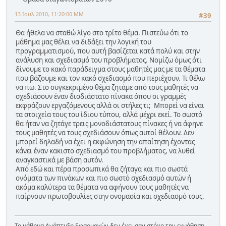
13 Ιουλ 2010, 11:20:00 ΜΜ
#39
Θα ήθελα να σταθώ λίγο στο τρίτο θέμα. Πιστεύω ότι το
μάθημα μας θέλει να διδάξει την λογική του
προγραμματισμού, που αυτή βασίζεται κατά πολύ και στην
ανάλυση και σχεδιασμό του προβλήματος. Νομίζω όμως ότι
δίνουμε το κακό παράδειγμα στους μαθητές μας με τα θέματα
που βάζουμε και τον κακό σχεδιασμό που περιέχουν. Τι θέλω
να πω. Στο συγκεκριμένο θέμα ζητάμε από τους μαθητές να
σχεδιάσουν έναν δισδιάστατο πίνακα όπου οι γραμμές
εκφράζουν εργαζόμενους αλλά οι στήλες τι; Μπορεί να είναι
τα στοιχεία τους του ίδιου τύπου, αλλά μέχρι εκεί. Το σωστό
θα ήταν να ζητάγε τρεις μονοδιάστατους πίνακες ή να άφηνε
τους μαθητές να τους σχεδιάσουν όπως αυτοί θέλουν. Δεν
μπορεί δηλαδή να έχει η εκφώνηση την απαίτηση έχοντας
κάνει έναν κακιστο σχεδιασμό του προβλήματος, να λυθεί
αναγκαστικά με βάση αυτόν.
Από εδώ και πέρα προσωπικά θα ζήταγα και πιο σωστά
ονόματα των πινάκων και πιο σωστό σχεδιασμό αυτών ή
ακόμα καλύτερα τα θέματα να αφήνουν τους μαθητές να
παίρνουν πρωτοβουλίες στην ονομασία και σχεδιασμό τους.
Το μάθημα Ανάπτυξη Εφαρμογών δεν έχει σαν στόχο την εκμάθηση