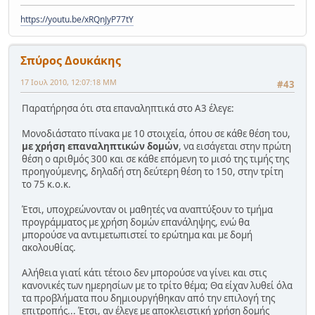
https://youtu.be/xRQnJyP77tY
Σπύρος Δουκάκης
17 Ιουλ 2010, 12:07:18 ΜΜ
#43
Παρατήρησα ότι στα επαναληπτικά στο Α3 έλεγε:
Μονοδιάστατο πίνακα με 10 στοιχεία, όπου σε κάθε θέση του,
με χρήση επαναληπτικών δομών
, να εισάγεται στην πρώτη
θέση ο αριθμός 300 και σε κάθε επόμενη το μισό της τιμής της
προηγούμενης, δηλαδή στη δεύτερη θέση το 150, στην τρίτη
το 75 κ.ο.κ.
Έτσι, υποχρεώνονταν οι μαθητές να αναπτύξουν το τμήμα
προγράμματος με χρήση δομών επανάληψης, ενώ θα
μπορούσε να αντιμετωπιστεί το ερώτημα και με δομή
ακολουθίας.
Αλήθεια γιατί κάτι τέτοιο δεν μπορούσε να γίνει και στις
κανονικές των ημερησίων με το τρίτο θέμα; Θα είχαν λυθεί όλα
τα προβλήματα που δημιουργήθηκαν από την επιλογή της
επιτροπής... Έτσι, αν έλεγε με αποκλειστική χρήση δομής