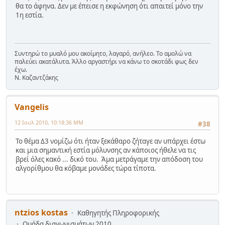
θα το άφηνα. Δεν με έπεισε η εκφώνηση ότι απαιτεί μόνο την
1η εστία.
Συντηρώ το μυαλό μου ακοίμητο, λαγαρό, ανήλεο. Το αμολώ να
παλεύει ακατάλυτα. Άλλο αργαστήρι να κάνω το σκοτάδι φως δεν
έχω.
Ν. Καζαντζάκης
Vangelis
12 Ιουλ 2010, 10:18:36 ΜΜ
#38
Το θέμα Δ3 νομίζω ότι ήταν ξεκάθαρο ζήταγε αν υπάρχει έστω
και μια σημαντική εστία μόλυνσης αν κάποιος ήθελε να τις
βρεί όλες κακό ... δικό του. Άμα μετράγαμε την απόδοση του
αλγορίθμου θα κόβαμε μονάδες τώρα τίποτα.
ntzios kostas
Καθηγητής Πληροφορικής
Ομάδα διαγωνισμάτων 2010