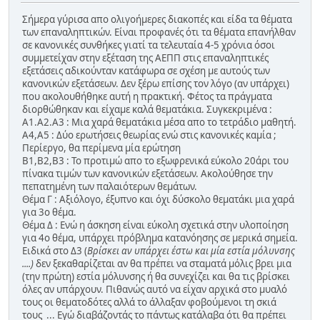
Σήμερα γύρισα απο ολιγοήμερες διακοπές και είδα τα θέματα
των επαναληπτικών. Είναι προφανές ότι τα θέματα επανήλθαν
σε κανονικές συνθήκες γιατί τα τελευταία 4-5 χρόνια όσοι
συμμετείχαν στην εξέταση της ΑΕΠΠ στις επαναληπτικές
εξετάσεις αδικούνταν κατάφωρα σε σχέση με αυτούς των
κανονικών εξετάσεων. Δεν ξέρω επίσης τον λόγο (αν υπάρχει)
που ακολουθήθηκε αυτή η πρακτική. Φέτος τα πράγματα
διορθώθηκαν και είχαμε καλά θεματάκια. Συγκεκριμένα :
Α1.Α2.Α3 : Μια χαρά θεματάκια μέσα απο το τετράδιο μαθητή.
Α4,Α5 : Δύο ερωτήσεις θεωρίας ενώ στις κανονικές καμία ;
Περίεργο, θα περίμενα μία ερώτηση
Β1,Β2,Β3 : Το προτιμώ απο το εξωφρενικά εύκολο 20άρι του
πίνακα τιμών των κανονικών εξετάσεων. Ακολούθησε την
πεπατημένη των παλαιότερων θεμάτων.
Θέμα Γ : Αξιόλογο, έξυπνο και όχι δύσκολο θεματάκι μια χαρά
για 3ο θέμα.
Θέμα Δ : Ενώ η άσκηση είναι εύκολη σχετικά στην υλοποίηση
για 4ο θέμα, υπάρχει πρόβλημα κατανόησης σε μερικά σημεία.
Ειδικά στο Δ3 (
Βρίσκει αν υπάρχει έστω και μία εστία μόλυνσης
....)
δεν ξεκαθαρίζεται αν θα πρέπει να σταματά μόλις βρει μια
(την πρώτη) εστία μόλυνσης ή θα συνεχίζει και θα τις βρίσκει
όλες αν υπάρχουν. Πιθανώς αυτό να είχαν αρχικά στο μυαλό
τους οι θεματοδότες αλλά το άλλαξαν φοβούμενοι τη σκιά
τους ... Εγώ διαβάζοντάς το πάντως κατάλαβα ότι θα πρέπει