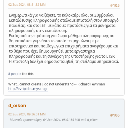
02 Σεπ 2024, 08:51:32 ΜΜ
#105
Ενημερωτικά για να ξέρετε, το καλοκαίρι όλοι οι Σύμβουλοι
Εκπαίδευσης Πληροφορικής στείλαμε επιστολή στον υπουργό
παιδείας, και στο ΙΕΠ με κάποιες προτάσεις για τα μαθήματα
πληροφορικής στην εκπαίδευση.
Εκτός από την πρόταση για 2ωρο μάθημα πληροφορικής σε
δημοτικό και γυμνάσιο το οποίο τεκμηριώνουμε με
επιστημονικά και παιδαγωγικά επιχειρήματα αναφέρουμε και
το θέμα που έχει δημιουργηθεί με τα εργαστήρια
πληροφορικής και τη συνέχιση της υποστήριξης για το LTSP.
Η επιστολή δεν έχει δημοσιοποιηθεί, τη στείλαμε υπηρεσιακά.
8 people
like this.
What I cannot create I do not understand -- Richard Feynman
http://evripides.mysch.gr
d_oikon
02 Σεπ 2024, 09:36:31 ΜΜ
#106
Τελευταία τροποποίηση
: 04 Σεπ 2024, 08:01:35 ΜΜ από d_oikon