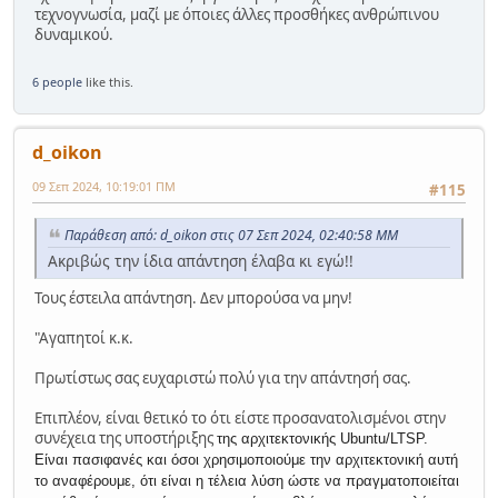
τεχνογνωσία, μαζί με όποιες άλλες προσθήκες ανθρώπινου
δυναμικού.
6 people
like this.
d_oikon
09 Σεπ 2024, 10:19:01 ΠΜ
#115
Παράθεση από: d_oikon στις 07 Σεπ 2024, 02:40:58 ΜΜ
Ακριβώς την ίδια απάντηση έλαβα κι εγώ!!
Τους έστειλα απάντηση. Δεν μπορούσα να μην!
"Αγαπητοί κ.κ.
Πρωτίστως σας ευχαριστώ πολύ για την απάντησή σας.
Επιπλέον, είναι θετικό το ότι είστε προσανατολισμένοι στην
συνέχεια της υποστήριξης
της αρχιτεκτονικής
Ubuntu
/
LTSP.
Είναι πασιφανές και όσοι χρησιμοποιούμε την αρχιτεκτονική αυτή
το αναφέρουμε, ότι είναι η τέλεια λύση ώστε να πραγματοποιείται