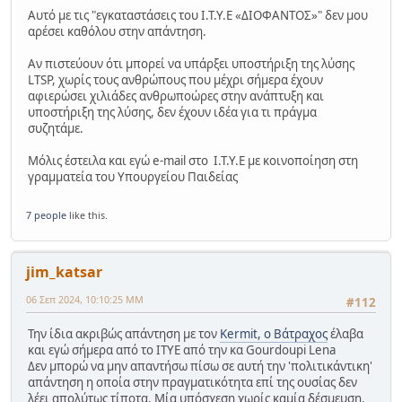
Αυτό με τις "εγκαταστάσεις του Ι.Τ.Υ.Ε «ΔΙΟΦΑΝΤΟΣ»" δεν μου
αρέσει καθόλου στην απάντηση.
Αν πιστεύουν ότι μπορεί να υπάρξει υποστήριξη της λύσης
LTSP, χωρίς τους ανθρώπους που μέχρι σήμερα έχουν
αφιερώσει χιλιάδες ανθρωποώρες στην ανάπτυξη και
υποστήριξη της λύσης, δεν έχουν ιδέα για τι πράγμα
συζητάμε.
Μόλις έστειλα και εγώ e-mail στο Ι.Τ.Υ.Ε με κοινοποίηση στη
γραμματεία του Υπουργείου Παιδείας
7 people
like this.
jim_katsar
06 Σεπ 2024, 10:10:25 ΜΜ
#112
Την ίδια ακριβώς απάντηση με τον
Kermit, ο Βάτραχος
έλαβα
και εγώ σήμερα από το ΙΤΥΕ από την κα Gourdoupi Lena
Δεν μπορώ να μην απαντήσω πίσω σε αυτή την 'πολιτικάντικη'
απάντηση η οποία στην πραγματικότητα επί της ουσίας δεν
λέει απολύτως τίποτα. Μία υπόσχεση χωρίς καμία δέσμευση,