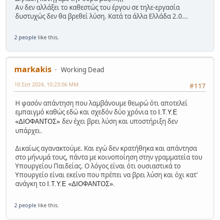
Αν δεν αλλάξει το καθεστώς του έργου σε τηλε-εργασία
δυστυχώς δεν θα βρεθεί λύση. Κατά τα άλλα Ελλάδα 2.0...
2 people
like this.
markakis
Working Dead
10 Σεπ 2024, 10:23:06 ΜΜ
#117
Η φασόν απάντηση που λαμβάνουμε θεωρώ ότι αποτελεί
εμπαιγμό καθώς εδώ και σχεδόν δύο χρόνια το
Ι.Τ.Υ.Ε
δεν έχει βρει λύση και υποστήριξη δεν
«ΔΙΟΦΑΝΤΟΣ»
υπάρχει.
Δικαίως αγανακτούμε. Και εγώ δεν κρατήθηκα και απάντησα
στο μήνυμά τους, πάντα με κοινοποίηση στην γραμματεία του
Υπουργείου Παιδείας. Ο λόγος είναι ότι ουσιαστικά το
Υπουργείο είναι εκείνο που πρέπει να βρει λύση και όχι κατ'
ανάγκη το
Ι.Τ.Υ.Ε «ΔΙΟΦΑΝΤΟΣ».
2 people
like this.