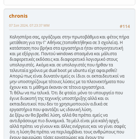
chronis
07 Σεπ 2024, 07:23:37 ΜΜ
#114
Καλησπέρα σας, εργάζομαι στην πρωτοβάθμια και φέτος πήρα
μετάθεση για την Γ' Αθήνας (τοποθετήθηκα σε 3 σχολεία). Η
κατάσταση που βρήκα στα εργαστήρια ήταν απογοητευτική
και με εξόργισε. Παντού windows σπασμένα και μάλιστα
διαφερετικές εκδόσεις και διαφορετικό λογισμικό στους
υπολογιστές. Ακόμα και σε υπολογιστές που ήρθαν τα
τελευταία χρόνια με dual boot με ubuntu είχε αφαιρεθεί!
Απορώ πως είναι δυνατόν εμείς οι ίδιοι οι εκπαιδευτικοί να
μην υποστηρίζουμε τέτοιες λύσεις με τα πλεονεκτήματα που
έχουν και τι μάθημα έκαναν σε τέτοια εργαστήρια.
Τι θέλω να πω τελικά. Ότι δε φταίει μόνο το υπουργείο που
έγινε διακοπή της τεχνικής υποστήριξης αλλά και οι
εκπαιδευτικοί που δεν το χρησιμοποιούν ειδικά σε
εργαστήρια που φαντάζει ως ιδανική λύση.
Δε ξέρω αν θα βρεθεί λύση, αλλά θα πρέπει εμείς να
αντιδράσουμε πιο δυναμικά. Τα μέιλ είναι μία καλή αρχή,
αλλά πρέπει να γίνουν και άλλες ενέργειες και να γίνει σαφές
ότι η λύση θα πρέπει να περιλαμβάνει τους ανθρώπους που
έχουν αφιερώσει τόσες εργατοώρες και έχουν την