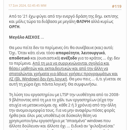
17 Σεπ 2024, 02:45:45 ΜΜ
#119
Από το '21 έχω φύγει από την ενεργό δράση της δημ. εκπ/σης
και μόλις τώρα τα διάβασα με μεγάλη
ΘΛΙΨΗ
αλλά κυρίως
ΟΡΓΗ
.
Μεγάλο ΑΙΣΧΟΣ
...
Θα μου πείτε δεν το περίμενες ότι θα συνέβαινε (και) αυτό;
Όχι. Όταν κάτι είναι τόσο
απαραίτητο
,
λειτουργικό
,
αποδοτικό
και (ουσιαστικά)
ανέξοδο
για το κράτος ... όχι δεν
το περίμενα.
Από τη μια να συρρικνώνονται σχολεία και
θέσεις μαθητών και εκπαιδευτικών και από την άλλη να
σπαταλώνται χρήματα για άδειες χρήσεις προγραμμάτων και
ΛΣ (βλ. Windows) δεν έχει λογική
. Θα μου πεις ... ό,τι γίνεται σε
αυτή τη χώρα έχει πάντα λογική; Θα συμφωνήσω.
Τη λύση του εργαστηρίου με LTSP την υιοθέτησα από το 2008-
9 βλέποντας από τη μια το χάλι των εργαστηρίων (είχα την
ατυχία να μετακινούμαι σχ. κάθε 2 ή 3 χρόνια) από την άλλη
την ανομοιομορφία τους. Για να μην αναφέρω πόσες φορές
ήρθα (και όλοι μας υποθέτω) σε δύσκολη θέση να
χρησιμοποιήσω εργαστήρια με "σπασμένα" windows που
άλλοτε δούλευαν και άλλοτε όχι ... Ειδικά αν "φιλοξενείσαι"