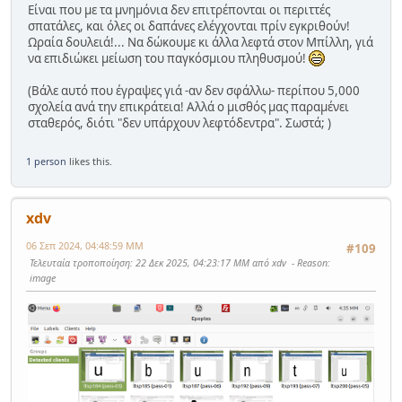
Είναι που με τα μνημόνια δεν επιτρέπονται οι περιττές
σπατάλες, και όλες οι δαπάνες ελέγχονται πρίν εγκριθούν!
Ωραία δουλειά!... Να δώκουμε κι άλλα λεφτά στον Μπίλλη, γιά
να επιδιώκει μείωση του παγκόσμιου πληθυσμού!
(Βάλε αυτό που έγραψες γιά -αν δεν σφάλλω- περίπου 5,000
σχολεία ανά την επικράτεια! Αλλά ο μισθός μας παραμένει
σταθερός, διότι "δεν υπάρχουν λεφτόδεντρα". Σωστά; )
1 person
likes this.
xdv
06 Σεπ 2024, 04:48:59 ΜΜ
#109
Τελευταία τροποποίηση
: 22 Δεκ 2025, 04:23:17 ΜΜ από xdv
Reason
:
image