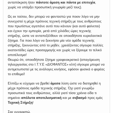
ανταπόκριση ήταν
πάντοτε άμεση
και πάντα με επιτυχία
,
χωρίς να υπάρξει προσωπική γνωριμία μαζί τους).
Ως εκ τούτου, δεν μπορώ να φανταστώ για ποιον λόγο να μην
συνεχιστεί η μέχρι πρότινος τεχνική στήριξη με τους ανθρώπους
που πρωτίστως αγαπάνε αυτό που κάνουν (και αυτό φαίνεται)
και έχουν την εμπειρία, μετά από χιλιάδες ώρες τεχνικής
στήριξης, ώστε να ανταπεξέλθουν σε οποιοδήποτε κυριολεκτικά
ζήτημα. Για ποιο λόγο να ξεκινήσει μία νέα ομάδα τεχνικής
στήριξης, ξεκινώντας από το μηδέν, χρειάζοντας σίγουρα πολλές
εκατοντάδες ώρες προσαρμογής και χωρίς να ξέρουμε το τελικό
αποτέλεσμα!
Θεωρώ ότι, οποιοδήποτε ζήτημα γραφειοκρατικό (απαγόρευση
τηλεεργασίας στο Ι.Τ.Υ.Ε «ΔΙΟΦΑΝΤΟΣ» κλπ) σίγουρα μπορεί να
αντιμετωπιστεί με τις ανάλογες κινήσεις, εφόσον φυσικά ο φορέας
το επιθυμεί!
Ελπίζω κι εύχομαι να βρεθεί
άμεσα
λύση ώστε να διατηρηθεί η
μέχρι πρότινος ομάδα τεχνικής στήριξης. Όχι γιατί γνωρίζω
προσωπικά τους ανθρώπους, αλλά γιατί τόσα χρόνια είδα τι
σημαίνει
απόλυτα αποτελεσματική
και με
σεβασμό
προς εμάς
Τεχνική Στήριξη
!
Σας ευχαριστώ.