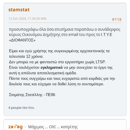
stamstat
12 Σεπ 2024, 11:34:58 ΜΜ
#118
προσυπογράφω όλα όσα επισήμανε παραπάνω ο συνάδερφος
κύριος Οικονόμου Δημήτρης στο email του προς το
Ι.Τ.Υ.Ε
«ΔΙΟΦΑΝΤΟΣ»
Είμαι και εγώ χρήστης της συγκεκριμένης αρχιτεκτονικής τα
τελευταία 12 χρόνια.
Δεν μπορώ να με φανταστώ στο εργαστήριο χωρίς LTSP.
Είναι τουλάχιστον
εγκληματικό
να μην συνεχίσει το έργο της
αυτή η απόλυτα αποτελεσματική ομάδα.
Πάντα τους συγχαίρω και τους ευχαριστώ από καρδιάς για την
δουλεία τους και εύχομαι να δοθεί λύση το συντομότερο.
Σταμάτης Στατέλλης - ΠΕ86
4 people
like this.
za√‘ag
Μάχιμος ... ΟΧΙ ... κοπρίτης