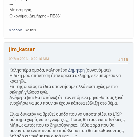
---
Με εκτίμηση,
"
Οικονόμου Δημήτρης - ΠΕ86
8 people
like this.
jim_katsar
09 Σεπ 2024, 10:29:16 ΜΜ
#116
Καλησπέρα ομάδα, καλησπέρα
Δημήτρη
(συνονόματε)
Η δική μου απάντηση ήταν αρκετά σκληρή, δεν μπόρεσα να
κρατηθώ.
Επί της ουσίας τα ίδια απαντήσαμε αλλά δυστυχώς με πιο
σκληρή γλώσσα εγώ.
Ανέφερα (και θα το κάνω) ότι τον επόμενο μήνα θα τους ξανά
ενοχλήσω να μου πουν αν έχουν κάποια εξέλιξη στο θέμα.
Είναι δυνατόν να βρεθεί ομάδα που να υποστηρίξει το LTSP
σύστημα χωρίς να το γνωρίζει;;; Ποιος θα τους εκπαιδεύσει;;;
Μήπως αυτός που το δημιούργησε;;; Κάθε φορά που θα
συναντούν ένα καινούριο πρόβλημα που θα απευθύνονται;;;
Δηλαδή κυνηγάμε την ουρά μας....;;;