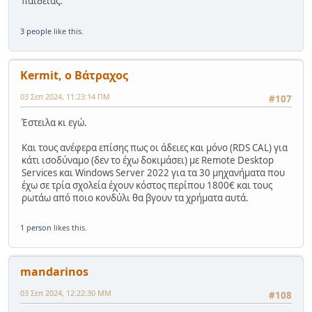
παιδείας.
3 people
like this.
Kermit, ο Βάτραχος
03 Σεπ 2024, 11:23:14 ΠΜ
#107
Έστειλα κι εγώ.
Και τους ανέφερα επίσης πως οι άδειες και μόνο (RDS CAL) για
κάτι ισοδύναμο (δεν το έχω δοκιμάσει) με Remote Desktop
Services και Windows Server 2022 για τα 30 μηχανήματα που
έχω σε τρία σχολεία έχουν κόστος περίπου 1800€ και τους
ρωτάω από ποιο κονδύλι θα βγουν τα χρήματα αυτά.
1 person
likes this.
mandarinos
03 Σεπ 2024, 12:22:30 ΜΜ
#108