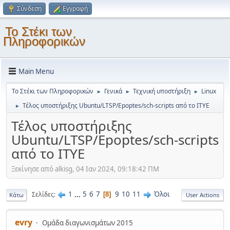
Σύνδεση
Εγγραφή
Το Στέκι των
Πληροφορικών
Main Menu
Το Στέκι των Πληροφορικών
Γενικά
Τεχνική υποστήριξη
Linux
►
►
►
Τέλος υποστήριξης Ubuntu/LTSP/Epoptes/sch-scripts από το ΙΤΥΕ
►
Τέλος υποστήριξης
Ubuntu/LTSP/Epoptes/sch-scripts
από το ΙΤΥΕ
Ξεκίνησε από alkisg, 04 Ιαν 2024, 09:18:42 ΠΜ
1
...
5
6
7
9
10
11
Όλοι
Σελίδες
8
Κάτω
User Actions
evry
Ομάδα διαγωνισμάτων 2015