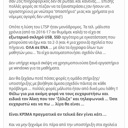
σαν 2ος πληροφορικός δεν σε ρωτάει και κανένας.... Επίσης
πολλές φορές σε πίεζαν να τα ξαναπεράσεις (αν ήσουν υπ.
εργαστηρίου) με νεώτερα "σπαστήρια" μιας και χρήματα για
νόμιμες αγορές δεν υπήρχαν(!)
Οπότε η λύση του LTSP ήταν μονόδρομος. Τα τελ. μάλιστα
χρόνια (από το 2016-17 αν θυμάμαι καλά) το είχα σε
εξωτερικό σκληρό USB, SSD
αργότερα με εγκατάσταση που
μπορούσα να έχω και τα 2-3 (και 4 μια χρονιά) σχολεία που
πήγαινα.
ΟΛΑ σε ΕΝΑ
... με όλα τα έγγραφα όλων των
μαθητών μου... Τα είχα αυτοματοποιήσει σχεδόν όλα ...
Δεν υπήρχε καμιά σκέψη να χρησιμοποιούσα ξανά εργαστήριο
με windows για τα μαθήματα.
Δεν θα ξεχάσω ποτέ πόσες φορές η ομάδα στήριξης/
υποστήριξης με βοήθησε άμεσα (σχεδόν πάντα) σε κάθε
πρόβλημα ... πολλές φορές μάλιστα ήταν από δικά μου λάθη !!
Θέλω για μια ακόμη φορά να τους ευχαριστήσω και
ειδικά τον Άλκη που τον "ζάλιζα" και τηλεφωνικά ... Όσα
ευχαριστώ και να πω ... λίγα θα είναι ...
Είναι ΚΡΙΜΑ πραγματικά αν τελικά δεν γίνει κάτι ...
Και να μην ξεχνάμε ότι πέρα από την υποστήριξη στα σχολεία