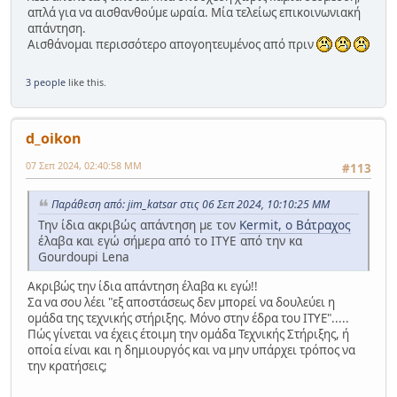
απλά για να αισθανθούμε ωραία. Μία τελείως επικοινωνιακή
απάντηση.
Αισθάνομαι περισσότερο απογοητευμένος από πριν
3 people
like this.
d_oikon
07 Σεπ 2024, 02:40:58 ΜΜ
#113
Παράθεση από: jim_katsar στις 06 Σεπ 2024, 10:10:25 ΜΜ
Την ίδια ακριβώς απάντηση με τον
Kermit, ο Βάτραχος
έλαβα και εγώ σήμερα από το ΙΤΥΕ από την κα
Gourdoupi Lena
Ακριβώς την ίδια απάντηση έλαβα κι εγώ!!
Σα να σου λέει "εξ αποστάσεως δεν μπορεί να δουλεύει η
ομάδα της τεχνικής στήριξης. Μόνο στην έδρα του ΙΤΥΕ".....
Πώς γίνεται να έχεις έτοιμη την ομάδα Τεχνικής Στήριξης, ή
οποία είναι και η δημιουργός και να μην υπάρχει τρόπος να
την κρατήσεις;