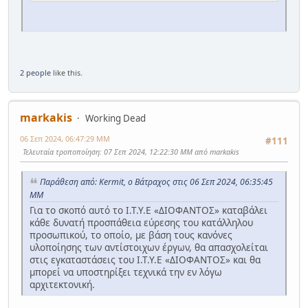
Εκ μέρους του Ι.Τ.Υ.Ε. «ΔΙΟΦΑΝΤΟΣ»
2 people
like this.
markakis
Working Dead
06 Σεπ 2024, 06:47:29 ΜΜ
#111
Τελευταία τροποποίηση
: 07 Σεπ 2024, 12:22:30 ΜΜ από markakis
Παράθεση από: Kermit, ο Βάτραχος στις 06 Σεπ 2024, 06:35:45
ΜΜ
Για το σκοπό αυτό το Ι.Τ.Υ.Ε «ΔΙΟΦΑΝΤΟΣ» καταβάλει
κάθε δυνατή προσπάθεια εύρεσης του κατάλληλου
προσωπικού, το οποίο, με βάση τους κανόνες
υλοποίησης των αντίστοιχων έργων, θα απασχολείται
στις εγκαταστάσεις του Ι.Τ.Υ.Ε «ΔΙΟΦΑΝΤΟΣ» και θα
μπορεί να υποστηρίξει τεχνικά την εν λόγω
αρχιτεκτονική.