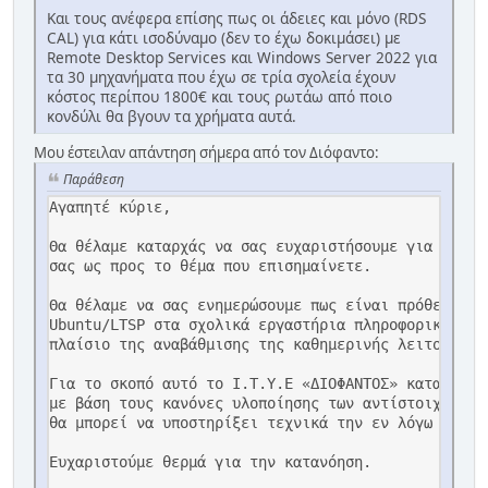
Και τους ανέφερα επίσης πως οι άδειες και μόνο (RDS
CAL) για κάτι ισοδύναμο (δεν το έχω δοκιμάσει) με
Remote Desktop Services και Windows Server 2022 για
τα 30 μηχανήματα που έχω σε τρία σχολεία έχουν
κόστος περίπου 1800€ και τους ρωτάω από ποιο
κονδύλι θα βγουν τα χρήματα αυτά.
Μου έστειλαν απάντηση σήμερα από τον Διόφαντο:
Παράθεση
Αγαπητέ κύριε,

Θα θέλαμε καταρχάς να σας ευχαριστήσουμε για την ε
σας ως προς το θέμα που επισημαίνετε.

Θα θέλαμε να σας ενημερώσουμε πως είναι πρόθεση το
Ubuntu/LTSP στα σχολικά εργαστήρια πληροφορικής, α
πλαίσιο της αναβάθμισης της καθημερινής λειτουργία
Για το σκοπό αυτό το Ι.Τ.Υ.Ε «ΔΙΟΦΑΝΤΟΣ» καταβάλει
με βάση τους κανόνες υλοποίησης των αντίστοιχων έρ
θα μπορεί να υποστηρίξει τεχνικά την εν λόγω αρχιτε
Ευχαριστούμε θερμά για την κατανόηση.
