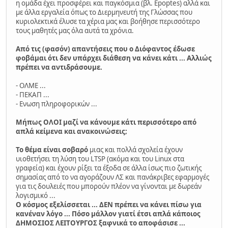
η ομάδα έχει προσφέρει και παγκόσμια (βλ. Epoptes) αλλά και
με άλλα εργαλεία όπως το Διερμηνευτή της Γλώσσας που
κυριολεκτικά έλυσε τα χέρια μας και βοήθησε περισσότερο
τους μαθητές μας όλα αυτά τα χρόνια.
Από τις (φασόν) απαντήσεις που ο Διόφαντος έδωσε
φοβάμαι ότι δεν υπάρχει διάθεση να κάνει κάτι ... Αλλιώς
πρέπει να αντιδράσουμε.
- ΟΛΜΕ ...
- ΠΕΚΑΠ ...
- Ενωση πληροφορικών ...
Μήπως ΟΛΟΙ μαζί να κάνουμε κάτι περισσότερο από
απλά κείμενα και ανακοινώσεις;
Το θέμα είναι σοβαρό
μιας και πολλά σχολεία έχουν
υιοθετήσει τη λύση του LTSP (ακόμα και του Linux στα
γραφεία) και έχουν ρίξει τα έξοδα σε άλλα ίσως πιο ζωτικής
σημασίας από το να αγοράζουν ΛΣ και πανάκριβες εφαρμογές
για τις δουλειές που μπορούν πλέον να γίνονται με δωρεάν
λογισμικό ...
Ο κόσμος εξελίσσεται ... ΔΕΝ πρέπει να κάνει πίσω για
κανέναν λόγο ... Πόσο μάλλον γιατί έτσι απλά κάποιος
ΔΗΜΟΣΙΟΣ ΛΕΙΤΟΥΡΓΟΣ ξαφνικά το αποφάσισε ...