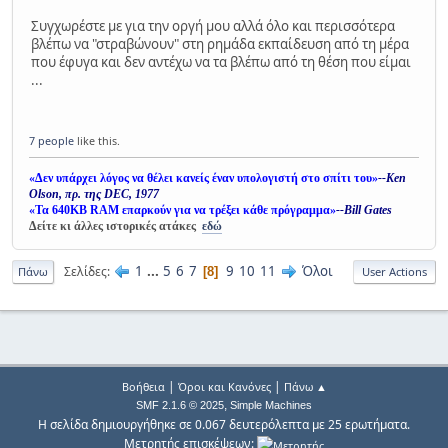
Συγχωρέστε με για την οργή μου αλλά όλο και περισσότερα
βλέπω να "στραβώνουν" στη ρημάδα εκπαίδευση από τη μέρα
που έφυγα και δεν αντέχω να τα βλέπω από τη θέση που είμαι
...
7 people
like this.
«Δεν υπάρχει λόγος να θέλει κανείς έναν υπολογιστή στο σπίτι του»
--Ken
Olson, πρ. της DEC, 1977
«Τα 640KB RAM επαρκούν για να τρέξει κάθε πρόγραμμα»
--Bill Gates
Δείτε κι άλλες ιστορικές ατάκες
εδώ
1
...
5
6
7
9
10
11
Όλοι
Σελίδες
8
Πάνω
User Actions
|
|
Βοήθεια
Όροι και Κανόνες
Πάνω ▲
,
SMF 2.1.6 © 2025
Simple Machines
Η σελίδα δημιουργήθηκε σε 0.067 δευτερόλεπτα με 25 ερωτήματα.
Μετρητής επισκέψεων: