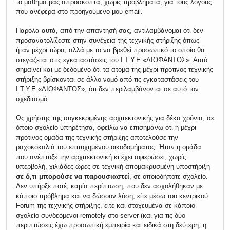
το μάθημά μας απρόσκοπτα, χωρίς προβλήματα, για τους λόγους
που ανέφερα στο προηγούμενο μου email.
Παρόλα αυτά, από την απάντησή σας, αντιλαμβάνομαι ότι δεν
προσανατολίζεστε στην συνέχεια της τεχνικής στήριξης όπως
ήταν μέχρι τώρα, αλλά με το να βρεθεί προσωπικό το οποίο θα
στεγάζεται στις εγκαταστάσεις του Ι.Τ.Υ.Ε «ΔΙΟΦΑΝΤΟΣ». Αυτό
σημαίνει και με δεδομένο ότι τα άτομα της μέχρι πρότινος τεχνικής
στήριξης βρίσκονται σε άλλο νομό από τις εγκαταστάσεις του
Ι.Τ.Υ.Ε «ΔΙΟΦΑΝΤΟΣ», ότι δεν περιλαμβάνονται σε αυτό τον
σχεδιασμό.
Ως χρήστης της συγκεκριμένης αρχιτεκτονικής για δέκα χρόνια, σε
όποιο σχολείο υπηρέτησα, οφείλω να επισημάνω ότι η μέχρι
πρότινος ομάδα της τεχνικής στήριξης αποτελούσε την
ραχοκοκαλιά του επιτυχημένου οικοδομήματος. Ήταν η ομάδα
που ανέπτυξε την αρχιτεκτονική κι έχει αφιερώσει, χωρίς
υπερβολή, χιλιάδες ώρες σε τεχνική απομακρυσμένη υποστήριξη
σε ό,τι μπορούσε να παρουσιαστεί
, σε οποιοδήποτε σχολείο.
Δεν υπήρξε ποτέ, καμία περίπτωση, που δεν ασχολήθηκαν με
κάποιο πρόβλημα και να δώσουν λύση, είτε μέσω του κεντρικού
Forum της τεχνικής στήριξης, είτε και στοχευμένα σε κάποιο
σχολείο συνδεόμενοι remotely στο server (και για τις δύο
περιπτώσεις έχω προσωπική εμπειρία και ειδικά στη δεύτερη, η