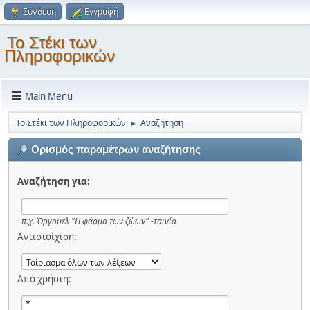
Σύνδεση
Εγγραφή
Το Στέκι των
Πληροφορικών
Main Menu
Το Στέκι των Πληροφορικών
Αναζήτηση
►
Ορισμός παραμέτρων αναζήτησης
Αναζήτηση για:
π.χ.
Όργουελ "Η φάρμα των ζώων" -ταινία
Αντιστοίχιση:
Από χρήστη: