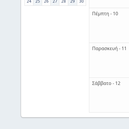
24
25
26
27
28
29
30
Πέμπτη - 10
Παρασκευή - 11
Σάββατο - 12