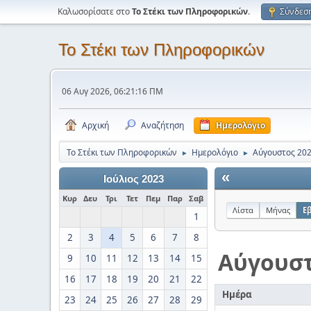
Καλωσορίσατε στο
Το Στέκι των Πληροφορικών
.
Σύνδεσ
Το Στέκι των Πληροφορικών
06 Αυγ 2026, 06:21:16 ΠΜ
Αρχική
Αναζήτηση
Ημερολόγιο
Το Στέκι των Πληροφορικών
Ημερολόγιο
Αύγουστος 20
►
►
«
Ιούλιος 2023
Κυρ
Δευ
Τρι
Τετ
Πεμ
Παρ
Σαβ
Λίστα
Μήνας
Ε
1
2
3
4
5
6
7
8
Αύγουσ
9
10
11
12
13
14
15
16
17
18
19
20
21
22
Ημέρα
23
24
25
26
27
28
29