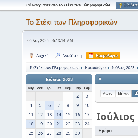
Καλωσορίσατε στο
Το Στέκι των Πληροφορικών
.
Σύνδεσ
Το Στέκι των Πληροφορικών
06 Αυγ 2026, 06:13:14 ΜΜ
Αρχική
Αναζήτηση
Ημερολόγιο
Το Στέκι των Πληροφορικών
Ημερολόγιο
Ιούλιος 2023
►
►
«
Ιούνιος 2023
Κυρ
Δευ
Τρι
Τετ
Πεμ
Παρ
Σαβ
Λίστα
Μήνας
Ε
1
2
3
4
5
6
7
8
9
10
Ιούλιος
11
12
13
14
15
16
17
18
19
20
21
22
23
24
Ημέρα
25
26
27
28
29
30