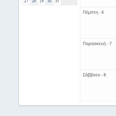
27
28
29
30
31
Πέμπτη - 6
Παρασκευή - 7
Σάββατο - 8