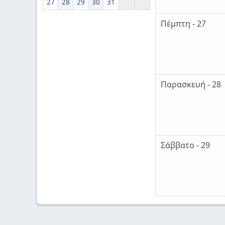
27
28
29
30
31
Πέμπτη - 27
Παρασκευή - 28
Σάββατο - 29