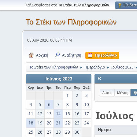
Καλωσορίσατε στο
Το Στέκι των Πληροφορικών
.
Σύνδεσ
Το Στέκι των Πληροφορικών
08 Αυγ 2026, 06:03:44 ΠΜ
Αρχική
Αναζήτηση
Ημερολόγιο
Το Στέκι των Πληροφορικών
Ημερολόγιο
Ιούλιος 2023
►
►
«
Ιούνιος 2023
Κυρ
Δευ
Τρι
Τετ
Πεμ
Παρ
Σαβ
Λίστα
Μήνας
Ε
1
2
3
4
5
6
7
8
9
10
Ιούλιος
11
12
13
14
15
16
17
18
19
20
21
22
23
24
Ημέρα
25
26
27
28
29
30