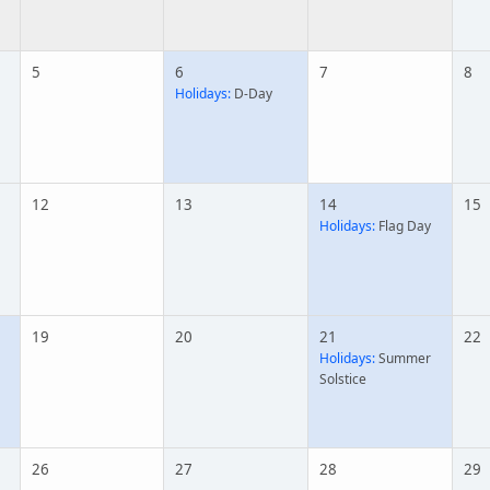
5
6
7
8
Holidays:
D-Day
12
13
14
15
Holidays:
Flag Day
19
20
21
22
Holidays:
Summer
Solstice
26
27
28
29