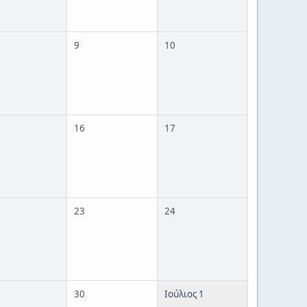
9
10
16
17
23
24
30
Ιούλιος 1