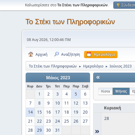
Καλωσορίσατε στο
Το Στέκι των Πληροφορικών
.
Σύνδεσ
Το Στέκι των Πληροφορικών
08 Αυγ 2026, 12:00:46 ΠΜ
Αρχική
Αναζήτηση
Ημερολόγιο
Το Στέκι των Πληροφορικών
Ημερολόγιο
Ιούνιος 2023
►
►
«
Μάιος 2023
Κυρ
Δευ
Τρι
Τετ
Πεμ
Παρ
Σαβ
Λίστα
Μήνας
Ε
1
2
3
4
5
6
7
8
9
10
11
12
13
Κυριακή
14
15
16
17
18
19
20
28
21
22
23
24
25
26
27
»
28
29
30
31