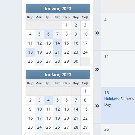
Ιούνιος 2023
Κυρ
Δευ
Τρι
Τετ
Πεμ
Παρ
Σαβ
4
1
2
3
»
4
5
6
7
8
9
10
11
12
13
14
15
16
17
18
19
20
21
22
23
24
11
25
26
27
28
29
30
»
Ιούλιος 2023
Κυρ
Δευ
Τρι
Τετ
Πεμ
Παρ
Σαβ
1
18
Holidays:
Father's
2
3
4
5
6
7
8
»
Day
9
10
11
12
13
14
15
16
17
18
19
20
21
22
23
24
25
26
27
28
29
25