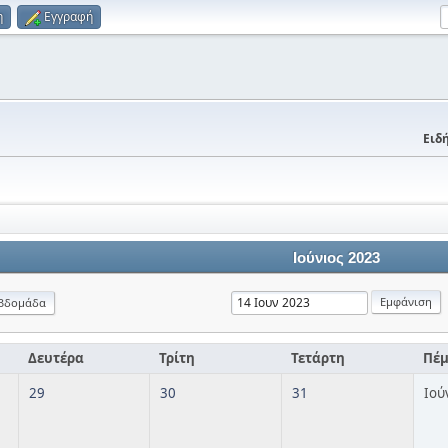
η
Εγγραφή
Ειδή
Ιούνιος 2023
βδομάδα
Δευτέρα
Τρίτη
Τετάρτη
Πέ
29
30
31
Ιού