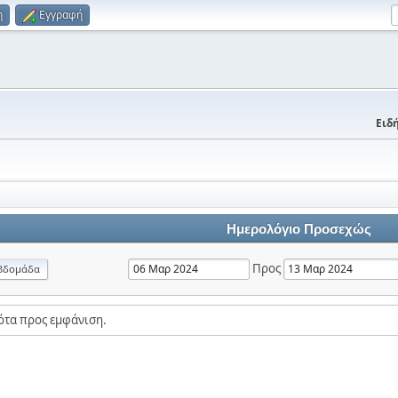
η
Εγγραφή
Ειδή
Ημερολόγιο Προσεχώς
Προς
βδομάδα
ότα προς εμφάνιση.