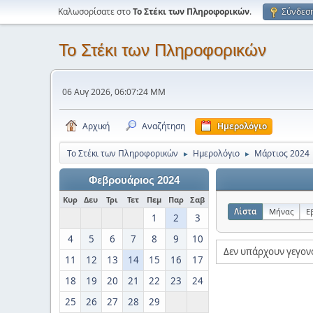
Καλωσορίσατε στο
Το Στέκι των Πληροφορικών
.
Σύνδεσ
Το Στέκι των Πληροφορικών
06 Αυγ 2026, 06:07:24 ΜΜ
Αρχική
Αναζήτηση
Ημερολόγιο
Το Στέκι των Πληροφορικών
Ημερολόγιο
Μάρτιος 2024
►
►
Φεβρουάριος 2024
Κυρ
Δευ
Τρι
Τετ
Πεμ
Παρ
Σαβ
Λίστα
Μήνας
Ε
1
2
3
4
5
6
7
8
9
10
Δεν υπάρχουν γεγον
11
12
13
14
15
16
17
18
19
20
21
22
23
24
25
26
27
28
29