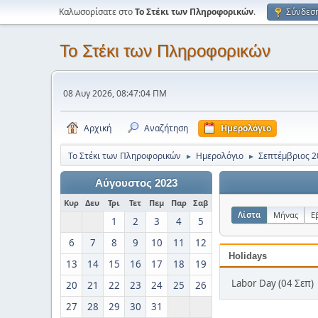
Καλωσορίσατε στο
Το Στέκι των Πληροφορικών
.
Σύνδεσ
Το Στέκι των Πληροφορικών
08 Αυγ 2026, 08:47:04 ΠΜ
Αρχική
Αναζήτηση
Ημερολόγιο
Το Στέκι των Πληροφορικών
Ημερολόγιο
Σεπτέμβριος 2
►
►
Αύγουστος 2023
Κυρ
Δευ
Τρι
Τετ
Πεμ
Παρ
Σαβ
Λίστα
Μήνας
Ε
1
2
3
4
5
6
7
8
9
10
11
12
Holidays
13
14
15
16
17
18
19
Labor Day (04 Σεπ)
20
21
22
23
24
25
26
27
28
29
30
31