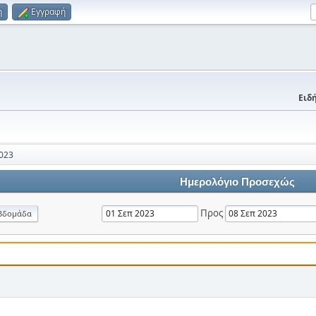
η
Εγγραφή
Ειδή
023
Ημερολόγιο Προσεχώς
Προς
βδομάδα