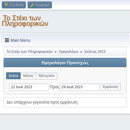
Σύνδεση
Εγγραφή
Το Στέκι των
Πληροφορικών
Main Menu
Το Στέκι των Πληροφορικών
Ημερολόγιο
Ιούλιος 2023
►
►
Ημερολόγιο Προσεχώς
Λίστα
Μήνας
Εβδομάδα
Προς
Δεν υπάρχουν γεγονότα προς εμφάνιση.