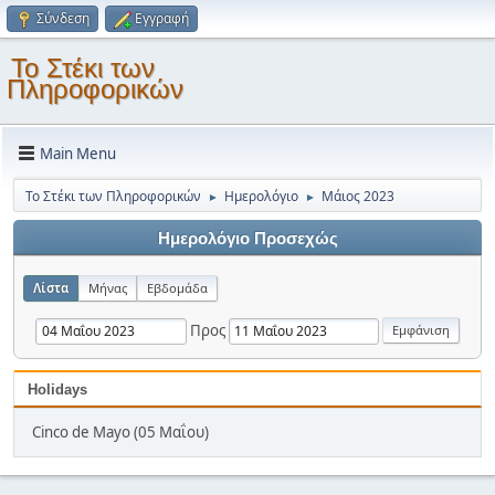
Σύνδεση
Εγγραφή
Το Στέκι των
Πληροφορικών
Main Menu
Το Στέκι των Πληροφορικών
Ημερολόγιο
Μάιος 2023
►
►
Ημερολόγιο Προσεχώς
Λίστα
Μήνας
Εβδομάδα
Προς
Holidays
Cinco de Mayo (05 Μαΐου)