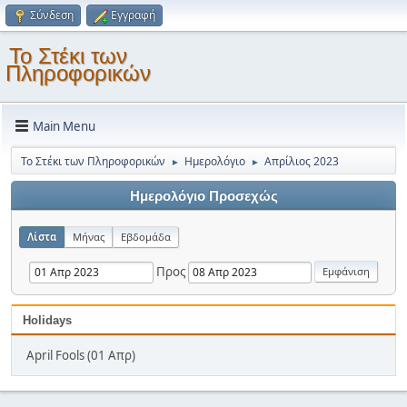
Σύνδεση
Εγγραφή
Το Στέκι των
Πληροφορικών
Main Menu
Το Στέκι των Πληροφορικών
Ημερολόγιο
Απρίλιος 2023
►
►
Ημερολόγιο Προσεχώς
Λίστα
Μήνας
Εβδομάδα
Προς
Holidays
April Fools (01 Απρ)