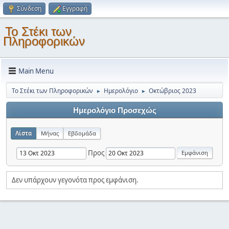
Σύνδεση
Εγγραφή
Το Στέκι των
Πληροφορικών
Main Menu
Το Στέκι των Πληροφορικών
Ημερολόγιο
Οκτώβριος 2023
►
►
Ημερολόγιο Προσεχώς
Λίστα
Μήνας
Εβδομάδα
Προς
Δεν υπάρχουν γεγονότα προς εμφάνιση.