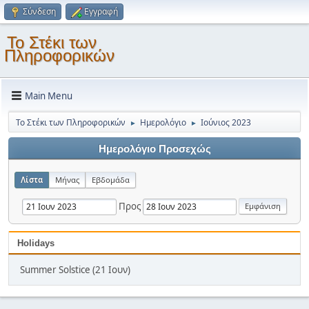
Σύνδεση
Εγγραφή
Το Στέκι των
Πληροφορικών
Main Menu
Το Στέκι των Πληροφορικών
Ημερολόγιο
Ιούνιος 2023
►
►
Ημερολόγιο Προσεχώς
Λίστα
Μήνας
Εβδομάδα
Προς
Holidays
Summer Solstice (21 Ιουν)