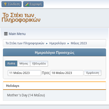
Σύνδεση
Εγγραφή
Το Στέκι των
Πληροφορικών
Main Menu
Το Στέκι των Πληροφορικών
Ημερολόγιο
Μάιος 2023
►
►
Ημερολόγιο Προσεχώς
Λίστα
Μήνας
Εβδομάδα
Προς
Holidays
Mother's Day (14 Μαΐου)