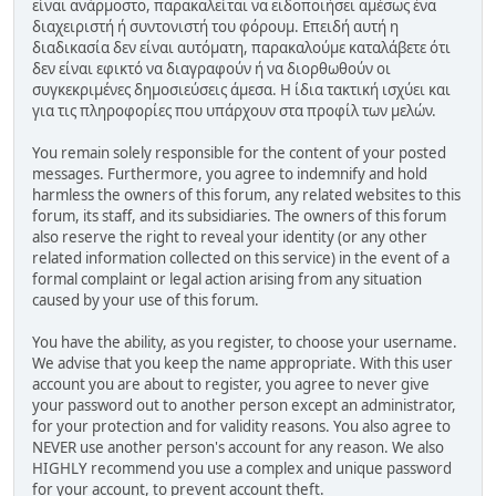
είναι ανάρμοστο, παρακαλείται να ειδοποιήσει αμέσως ένα
διαχειριστή ή συντονιστή του φόρουμ. Επειδή αυτή η
διαδικασία δεν είναι αυτόματη, παρακαλούμε καταλάβετε ότι
δεν είναι εφικτό να διαγραφούν ή να διορθωθούν οι
συγκεκριμένες δημοσιεύσεις άμεσα. Η ίδια τακτική ισχύει και
για τις πληροφορίες που υπάρχουν στα προφίλ των μελών.
You remain solely responsible for the content of your posted
messages. Furthermore, you agree to indemnify and hold
harmless the owners of this forum, any related websites to this
forum, its staff, and its subsidiaries. The owners of this forum
also reserve the right to reveal your identity (or any other
related information collected on this service) in the event of a
formal complaint or legal action arising from any situation
caused by your use of this forum.
You have the ability, as you register, to choose your username.
We advise that you keep the name appropriate. With this user
account you are about to register, you agree to never give
your password out to another person except an administrator,
for your protection and for validity reasons. You also agree to
NEVER use another person's account for any reason. We also
HIGHLY recommend you use a complex and unique password
for your account, to prevent account theft.