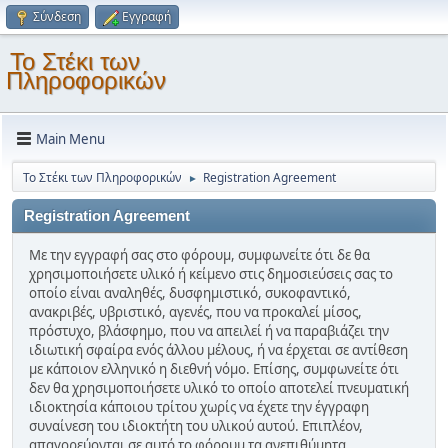
Σύνδεση
Εγγραφή
Το Στέκι των
Πληροφορικών
Main Menu
Το Στέκι των Πληροφορικών
Registration Agreement
►
Registration Agreement
Με την εγγραφή σας στο φόρουμ, συμφωνείτε ότι δε θα
χρησιμοποιήσετε υλικό ή κείμενο στις δημοσιεύσεις σας το
οποίο είναι αναληθές, δυσφημιστικό, συκοφαντικό,
ανακριβές, υβριστικό, αγενές, που να προκαλεί μίσος,
πρόστυχο, βλάσφημο, που να απειλεί ή να παραβιάζει την
ιδιωτική σφαίρα ενός άλλου μέλους, ή να έρχεται σε αντίθεση
με κάποιον ελληνικό η διεθνή νόμο. Επίσης, συμφωνείτε ότι
δεν θα χρησιμοποιήσετε υλικό το οποίο αποτελεί πνευματική
ιδιοκτησία κάποιου τρίτου χωρίς να έχετε την έγγραφη
συναίνεση του ιδιοκτήτη του υλικού αυτού. Επιπλέον,
απαγορεύονται σε αυτό το φόρουμ τα ανεπιθύμητα