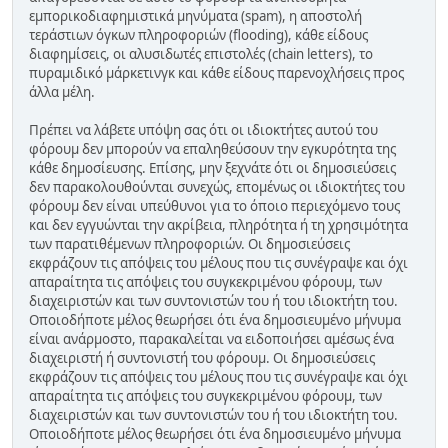
εμπορικοδιαφημιστικά μηνύματα (spam), η αποστολή
τεράστιων όγκων πληροφοριών (flooding), κάθε είδους
διαφημίσεις, οι αλυσιδωτές επιστολές (chain letters), το
πυραμιδικό μάρκετινγκ και κάθε είδους παρενοχλήσεις προς
άλλα μέλη.
Πρέπει να λάβετε υπόψη σας ότι οι ιδιοκτήτες αυτού του
φόρουμ δεν μπορούν να επαληθεύσουν την εγκυρότητα της
κάθε δημοσίευσης. Επίσης, μην ξεχνάτε ότι οι δημοσιεύσεις
δεν παρακολουθούνται συνεχώς, επομένως οι ιδιοκτήτες του
φόρουμ δεν είναι υπεύθυνοι για το όποιο περιεχόμενο τους
και δεν εγγυώνται την ακρίβεια, πληρότητα ή τη χρησιμότητα
των παρατιθέμενων πληροφοριών. Οι δημοσιεύσεις
εκφράζουν τις απόψεις του μέλους που τις συνέγραψε και όχι
απαραίτητα τις απόψεις του συγκεκριμένου φόρουμ, των
διαχειριστών και των συντονιστών του ή του ιδιοκτήτη του.
Οποιοδήποτε μέλος θεωρήσει ότι ένα δημοσιευμένο μήνυμα
είναι ανάρμοστο, παρακαλείται να ειδοποιήσει αμέσως ένα
διαχειριστή ή συντονιστή του φόρουμ. Οι δημοσιεύσεις
εκφράζουν τις απόψεις του μέλους που τις συνέγραψε και όχι
απαραίτητα τις απόψεις του συγκεκριμένου φόρουμ, των
διαχειριστών και των συντονιστών του ή του ιδιοκτήτη του.
Οποιοδήποτε μέλος θεωρήσει ότι ένα δημοσιευμένο μήνυμα