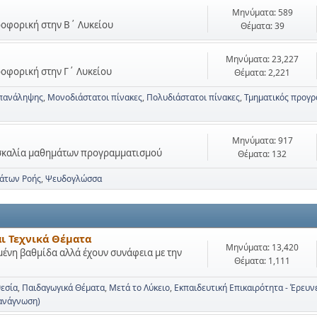
Μηνύματα: 589
ηροφορική στην Β΄ Λυκείου
Θέματα: 39
Μηνύματα: 23,227
ηροφορική στην Γ΄ Λυκείου
Θέματα: 2,221
πανάληψης
Μονοδιάστατοι πίνακες
Πολυδιάστατοι πίνακες
Τμηματικός προγρ
Μηνύματα: 917
ασκαλία μαθημάτων προγραμματισμού
Θέματα: 132
μάτων Ροής
Ψευδογλώσσα
αι Τεχνικά Θέματα
Μηνύματα: 13,420
μένη βαθμίδα αλλά έχουν συνάφεια με την
Θέματα: 1,111
θεσία
Παιδαγωγικά Θέματα
Μετά το Λύκειο
Εκπαιδευτική Επικαιρότητα - Έρευν
 ανάγνωση)