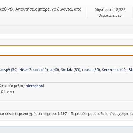
κού κτλ. Απαντήσεις μπορεί να δίνονται από
Μηνύματα: 18,322
Θέματα: 2,520
assp9 (30)
,
Nikos Zounis (46)
,
p (40)
,
Stellaki (35)
,
cookie (35)
,
Kerkyraios (40)
,
Bl
ελευταίο μέλος:
nletschool
7:01 ΜΜ)
ροι συνδεδεμένοι χρήστες σήμερα:
2,297
- Περισσότεροι συνδεδεμένοι χρήστες: