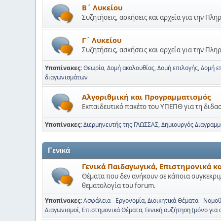
Β΄ Λυκείου
Συζητήσεις, ασκήσεις και αρχεία για την Πλ
Γ΄ Λυκείου
Συζητήσεις, ασκήσεις και αρχεία για την Πλ
Υποπίνακες
Θεωρία
Δομή ακολουθίας
Δομή επιλογής
Δομή ε
διαγωνισμάτων
Αλγοριθμική και Προγραμματισμός
Εκπαιδευτικό πακέτο του ΥΠΕΠΘ για τη διδ
Υποπίνακες
Διερμηνευτής της ΓΛΩΣΣΑΣ
Δημιουργός Διαγραμ
Γενικά
Γενικά Παιδαγωγικά, Επιστημονικά κ
Θέματα που δεν ανήκουν σε κάποια συγκεκρι
θεματολογία του forum.
Υποπίνακες
Ασφάλεια - Εργονομία
Διοικητικά Θέματα - Νομο
Διαγωνισμοί
Επιστημονικά Θέματα
Γενική συζήτηση (μόνο για