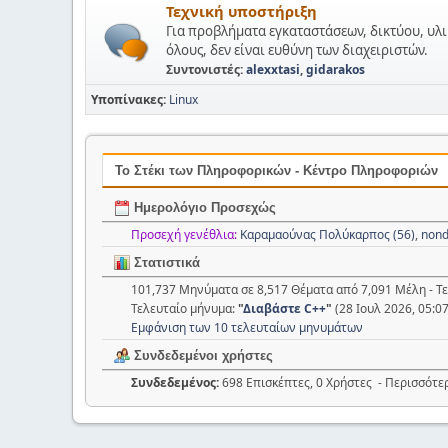
Τεχνική υποστήριξη
Για προβλήματα εγκαταστάσεων, δικτύου, υλι
όλους, δεν είναι ευθύνη των διαχειριστών.
Συντονιστές:
alexxtasi
,
gidarakos
Υποπίνακες
Linux
Το Στέκι των Πληροφορικών - Κέντρο Πληροφοριών
Ημερολόγιο Προσεχώς
Προσεχή γενέθλια:
Καραμαούνας Πολύκαρπος (56)
,
nond
Στατιστικά
101,737 Μηνύματα σε 8,517 Θέματα από 7,091 Μέλη - Τ
Τελευταίο μήνυμα:
"
Διαβάστε C++
"
(28 Ιουλ 2026, 05:0
Εμφάνιση των 10 τελευταίων μηνυμάτων
Συνδεδεμένοι χρήστες
Συνδεδεμένος:
698 Επισκέπτες, 0 Χρήστες - Περισσότε