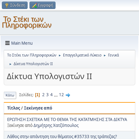
Σύνδεση
Εγγραφή
Το Στέκι των
Πληροφορικών
Main Menu
Το Στέκι των Πληροφορικών
Επαγγελματικό Λύκειο
Γενικά
►
►
Δίκτυα Υπολογιστών ΙΙ
►
Δίκτυα Υπολογιστών ΙΙ
2
3
4
...
12
Σελίδες
1
Κάτω
Τίτλος
/
Ξεκίνησε από
ΕΡΩΤΗΣΗ ΣΧΕΤΙΚΑ ΜΕ ΤΟ ΘΕΜΑ ΤΗΣ ΚΑΤΑΤΜΗΣΗΣ ΣΤΑ ΔΙΚΤΥΑ
Ξεκίνησε από
Δημήτρης Χατζόπουλος
Λάθος στην απάντηση του θέματος #35733 της τράπεζας?