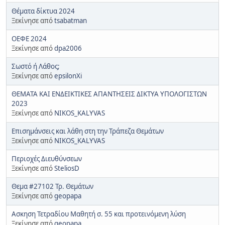
Θέματα δίκτυα 2024
Ξεκίνησε από
tsabatman
ΟΕΦΕ 2024
Ξεκίνησε από
dpa2006
Σωστό ή Λάθος;
Ξεκίνησε από
epsilonXi
ΘΕΜΑΤΑ ΚΑΙ ΕΝΔΕΙΚΤΙΚΕΣ ΑΠΑΝΤΗΣΕΙΣ ΔΙΚΤΥΑ ΥΠΟΛΟΓΙΣΤΩΝ
2023
Ξεκίνησε από
NIKOS_KALYVAS
Επισημάνσεις και λάθη στη την Τράπεζα Θεμάτων
Ξεκίνησε από
NIKOS_KALYVAS
Περιοχές Διευθύνσεων
Ξεκίνησε από
SteliosD
Θεμα #27102 Τρ. Θεμάτων
Ξεκίνησε από
geopapa
Ασκηση Τετραδίου Μαθητή σ. 55 και προτεινόμενη λύση
Ξεκίνησε από
geopapa