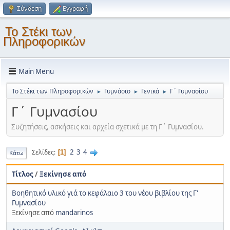
Σύνδεση
Εγγραφή
Το Στέκι των
Πληροφορικών
Main Menu
Το Στέκι των Πληροφορικών
Γυμνάσιο
Γενικά
Γ΄ Γυμνασίου
►
►
►
Γ΄ Γυμνασίου
Συζητήσεις, ασκήσεις και αρχεία σχετικά με τη Γ΄ Γυμνασίου.
2
3
4
Σελίδες
1
Κάτω
Τίτλος
/
Ξεκίνησε από
Βοηθητικό υλικό γιά το κεφάλαιο 3 του νέου βιβλίου της Γ'
Γυμνασίου
Ξεκίνησε από
mandarinos