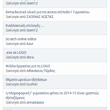
Ξεκίνησε από
stam12
Εκπαιδευτικό υλικό για ms access επίπεδο Γ Γυμνασίου
Ξεκίνησε από
ΣΧΟΙΝΑΣ ΚΩΣΤΑΣ
Εναλλακτικές επιλογές; ...
Ξεκίνησε από
stam12
Scratch online editor
Ξεκίνησε από
Azur
.exe σε LOGO
Ξεκίνησε από
dora
Φύλλα Εργασίας για τη LOGO
Ξεκίνησε από
Αθανάσιος Πέρδος
Θέματα ωριαίων εξετάσεων
Ξεκίνησε από toufeki
η πληροφορική Γ γυμνασίου φέτος το 2014-15 είναι γραπτώς
εξεταζόμενο;
Ξεκίνησε από
annastasios