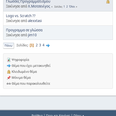
Γλώσσες Προγραμματισμου
Ξεκίνησε από
Χ.Μοτσενίγος
1
2
Όλοι
Σελίδες
Logo vs. Scratch ??
Ξεκίνησε από
alexxtasi
Προγραμμα σε γλώσσα
Ξεκίνησε από
jim10
2
3
4
Σελίδες
1
Πάνω
Ψηφοφορία
Θέμα που έχει μετακινηθεί
Κλειδωμένο θέμα
Μόνιμο θέμα
Θέμα που παρακολουθείτε
|
|
Βοήθεια
Όροι και Κανόνες
Πάνω ▲