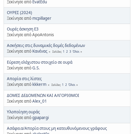
Ξεκίνησε από
EvatEdu
ΟΥΡΕΣ (2024)
Ξεκίνησε από
mcpillager
Ουρές άσκηση Ε3
Ξεκίνησε από ApoAntonis
Ασκήσεις στις δυναμικές δομές δεδομένων
Ξεκίνησε από
Κανένας
1
2
3
Όλοι
Σελίδες
Εύρεση ελάχιστου στοιχείο σε ουρά
Ξεκίνησε από
G.S.
Απορία στις λίστες
Ξεκίνησε από
kkkerm
1
2
Όλοι
Σελίδες
ΔΟΜΕΣ ΔΕΔΟΜΕΝΩΝ ΚΑΙ ΑΛΓΟΡΙΘΜΟΙ
Ξεκίνησε από
Alex_01
Υλοποίηση ουράς
Ξεκίνησε από
gpapargi
Ασάφεια/Απορία στους μη κατευθυνόμενους γράφους
Ξεκίνησε από
akalest0s