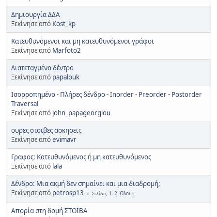
Δημιουργία ΔΔΑ
Ξεκίνησε από
Kost_kp
Κατευθυνόμενοι και μη κατευθυνόμενοι γράφοι
Ξεκίνησε από
Marfoto2
Διατεταγμένο δέντρο
Ξεκίνησε από
papalouk
Ισορροπημένο - Πλήρες δένδρο - Inorder - Preorder - Postorder
Traversal
Ξεκίνησε από
john_papageorgiou
ουρες στοιβες ασκησεις
Ξεκίνησε από
evimavr
Γραφος: Κατευθυνόμενος ή μη κατευθυνόμενος
Ξεκίνησε από
lala
Δένδρο: Μια ακμή δεν σημαίνει και μια διαδρομή;
Ξεκίνησε από
petrosp13
1
2
Όλοι
Σελίδες
Απορία στη δομή ΣΤΟΙΒΑ