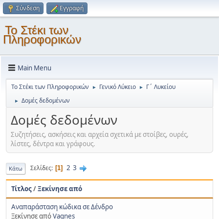
Σύνδεση
Εγγραφή
Το Στέκι των
Πληροφορικών
Main Menu
Το Στέκι των Πληροφορικών
Γενικό Λύκειο
Γ΄ Λυκείου
►
►
Δομές δεδομένων
►
Δομές δεδομένων
Συζητήσεις, ασκήσεις και αρχεία σχετικά με στοίβες, ουρές,
λίστες, δέντρα και γράφους.
2
3
Σελίδες
1
Κάτω
Τίτλος
/
Ξεκίνησε από
Αναπαράσταση κώδικα σε Δένδρο
Ξεκίνησε από
Vagnes