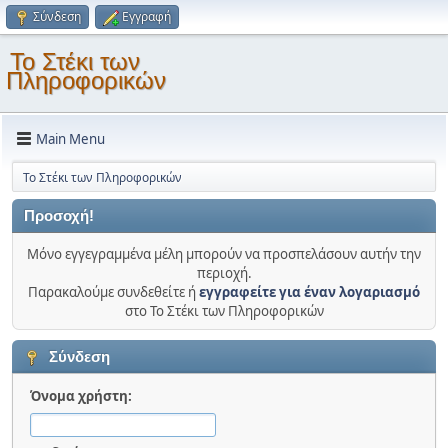
Σύνδεση
Εγγραφή
Το Στέκι των
Πληροφορικών
Main Menu
Το Στέκι των Πληροφορικών
Προσοχή!
Μόνο εγγεγραμμένα μέλη μπορούν να προσπελάσουν αυτήν την
περιοχή.
Παρακαλούμε συνδεθείτε ή
εγγραφείτε για έναν λογαριασμό
στο Το Στέκι των Πληροφορικών
Σύνδεση
Όνομα χρήστη: