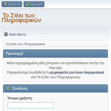
Σύνδεση
Εγγραφή
Το Στέκι των
Πληροφορικών
Main Menu
Το Στέκι των Πληροφορικών
Προσοχή!
Μόνο εγγεγραμμένα μέλη μπορούν να προσπελάσουν αυτήν την
περιοχή.
Παρακαλούμε συνδεθείτε ή
εγγραφείτε για έναν λογαριασμό
στο Το Στέκι των Πληροφορικών
Σύνδεση
Όνομα χρήστη: