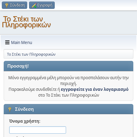
Σύνδεση
Εγγραφή
Το Στέκι των
Πληροφορικών
Main Menu
Το Στέκι των Πληροφορικών
Προσοχή!
Μόνο εγγεγραμμένα μέλη μπορούν να προσπελάσουν αυτήν την
περιοχή.
Παρακαλούμε συνδεθείτε ή
εγγραφείτε για έναν λογαριασμό
στο Το Στέκι των Πληροφορικών
Σύνδεση
Όνομα χρήστη: