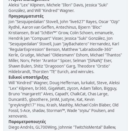
Aleksi "Lex" Kilpinen, Michele "Illori" Davis, Jessica "Suki"
González, and Will "Kindred" Wagner.
Προγραμματιστές
Jon "Sesquipedalian" Stovell, John "live627" Rayes, Oscar "Ozp"
Rydhé, Aaron van Geffen, Antechinus, Bjoern "Bloc"
Kristiansen, Brad "IchBin™" Grow, Colin Schoen, emanuele,
Hendrik Jan "Compuart" Visser, Jessica "Suki" González, Jon
"Sesquipedalian" Stovell, Juan "JayBachatero" Hernandez, Karl
"RegularExpression" Benson, Matthew "Labradoodle-360"
Kerle, Grudge, Michael "Oldiesmann" Eshom, Michael "Thantos"
Miller, Norv, Peter "Arantor" Spicer, Selman "[SiNaN]" Eser,
Shawn Bulen, Shitiz "Dragooon" Garg, Theodore "Orstio"
Hildebrandt, Thorsten "TE" Eurich, and winrules.
Ειδικοί υποστήριξης
Will "Kindred" Wagner, Doug Heffernan, lurkalot, Steve, Aleksi
"Lex" Kilpinen, br360, GigaWatt, ziycon, Adam Tallon, Bigguy,
Bruno "margarett" Alves, CapadY, ChalkCat, Chas Large,
Duncan85, gbsothere, JimM, Justyne, Kat, Kevin
"greyknight17" Hou, Krash, Mashby, Michael Colin Blaber, Old
Fossil, S-Ace, shadav, Storman™, Wade "sησω" Poulsen, and
xenovanis.
Παραμετροποιητές
Diego Andrés, GL700Wing, Johnnie "TwitchisMental" Ballew,