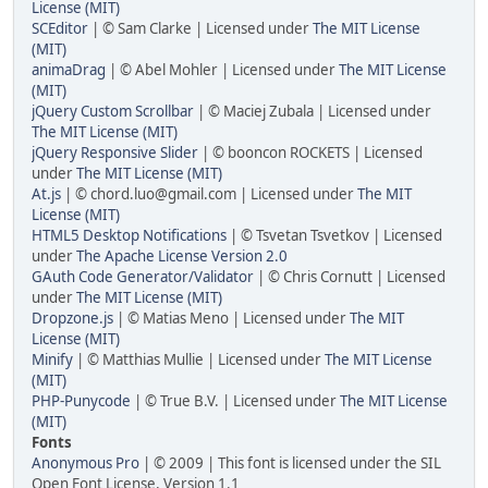
License (MIT)
SCEditor
| © Sam Clarke | Licensed under
The MIT License
(MIT)
animaDrag
| © Abel Mohler | Licensed under
The MIT License
(MIT)
jQuery Custom Scrollbar
| © Maciej Zubala | Licensed under
The MIT License (MIT)
jQuery Responsive Slider
| © booncon ROCKETS | Licensed
under
The MIT License (MIT)
At.js
| © chord.luo@gmail.com | Licensed under
The MIT
License (MIT)
HTML5 Desktop Notifications
| © Tsvetan Tsvetkov | Licensed
under
The Apache License Version 2.0
GAuth Code Generator/Validator
| © Chris Cornutt | Licensed
under
The MIT License (MIT)
Dropzone.js
| © Matias Meno | Licensed under
The MIT
License (MIT)
Minify
| © Matthias Mullie | Licensed under
The MIT License
(MIT)
PHP-Punycode
| © True B.V. | Licensed under
The MIT License
(MIT)
Fonts
Anonymous Pro
| © 2009 | This font is licensed under the SIL
Open Font License, Version 1.1