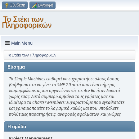
Σύνδεση
Εγγραφή
Το Στέκι των
Πληροφορικών
Main Menu
Το Στέκι των Πληροφορικών
Εύσημα
Το Simple Machines επιθυμεί να ευχαριστήσει όλους όσους
βοήθησαν στο να γίνει το SMF 2.0 αυτό που είναι σήμερα,
διαμορφώνοντας και οργανώνοντάς το. Δεν θα ήταν δυνατό
χωρίς εσάς. Αυτό συμπεριλαμβάνει τους χρήστες μας και
ιδιαίτερα τα Charter Members: ευχαριστούμε που εγκαθιστάτε
και χρησιμοποιείτε το λογισμικό καθώς και που υποβάλετε
πολύτιμες παρατηρήσεις, αναφορές σφαλμάτων, και γνώμες.
Η ομάδα
Project Management