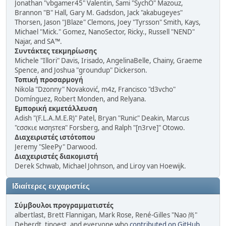
Jonathan "vbgamer45" Valentin, Sami "SychO" Mazouz,
Brannon "B" Hall, Gary M. Gadsdon, Jack "akabugeyes"
Thorsen, Jason "JBlaze" Clemons, Joey "Tyrsson" Smith, Kays,
Michael "Mick." Gomez, NanoSector, Ricky., Russell "NEND"
Najar, and SA™.
Συντάκτες τεκμηρίωσης
Michele "Illori" Davis, Irisado, AngelinaBelle, Chainy, Graeme
Spence, and Joshua "groundup" Dickerson.
Τοπική προσαρμογή
Nikola "Dzonny" Novaković, m4z, Francisco "d3vcho"
Domínguez, Robert Monden, and Relyana.
Εμπορική εκμετάλλευση
Adish "(F.L.A.M.E.R)" Patel, Bryan "Runic" Deakin, Marcus
"cσσкιє мσηѕтєя" Forsberg, and Ralph "[n3rve]" Otowo.
Διαχειριστές ιστότοπου
Jeremy "SleePy" Darwood.
Διαχειριστές διακομιστή
Derek Schwab, Michael Johnson, and Liroy van Hoewijk.
Ιδιαίτερες ευχαριστίες
Σύμβουλοι προγραμματιστές
albertlast, Brett Flannigan, Mark Rose, René-Gilles "Nao 尚"
Deberdt, tinoest, and everyone who
contributed on GitHub
.