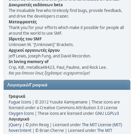
Δοκιμαστές εκδόσεων beta
The invaluable few who tirelessly find bugs, provide feedback,
and drive the developers crazier.
Μεταφραστές
Thank you for your efforts which make it possible for people all
around the world to use SMF.
Ιδρυτής του SMF
Unknown W. "[Unknown]" Brackets.
Αρχικοί οργανωτές έργου
Jeff Lewis, Joseph Fung, and David Recordon.
In loving memory of
Crip, K@, metallica48423, Paul_Pauline, and Rock Lee.
Και για όποιον ίσως ξεχάσαμε: ευχαριστούμε!
Λογισμικό/Γραφικά
Γραφικά
Fugue Icons
| © 2012 Yusuke Kamiyamane | These icons are
licensed under a Creative Commons Attribution 3.0 License
Oxygen Icons
| These icons are licensed under
GNU LGPLv3
Λογισμικό
JQuery
| © John Resig | Licensed under
The MIT License (MIT)
hoverIntent
| © Brian Cherne | Licensed under
The MIT