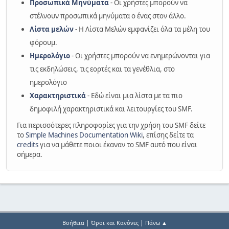
Προσωπικά Μηνύματα
- Οι χρήστες μπορούν να
στέλνουν προσωπικά μηνύματα ο ένας στον άλλο.
Λίστα μελών
- Η Λίστα Μελών εμφανίζει όλα τα μέλη του
φόρουμ.
Ημερολόγιο
- Οι χρήστες μπορούν να ενημερώνονται για
τις εκδηλώσεις, τις εορτές και τα γενέθλια, στο
ημερολόγιο
Χαρακτηριστικά
- Εδώ είναι μια λίστα με τα πιο
δημοφιλή χαρακτηριστικά και λειτουργίες του SMF.
Για περισσότερες πληροφορίες για την χρήση του SMF δείτε
το
Simple Machines Documentation Wiki
, επίσης δείτε τα
credits
για να μάθετε ποιοι έκαναν το SMF αυτό που είναι
σήμερα.
|
|
Βοήθεια
Όροι και Κανόνες
Πάνω ▲