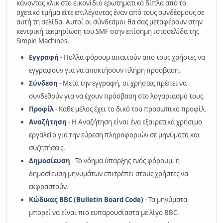
κάνοντας κλικ στο εικονίδιο ερωτηματικό δίπλα από το
σχετικό τμήμα είτε επιλέγοντας έναν από τους συνδέσμους σε
αυτή τη σελίδα. Αυτοί οι σύνδεσμοι θα σας μεταφέρουν στην
κεντρική τεκμηρίωση του SMF στην επίσημη ιστοσελίδα της
Simple Machines.
Εγγραφή
- Πολλά φόρουμ απαιτούν από τους χρήστες να
εγγραφούν για να αποκτήσουν πλήρη πρόσβαση.
Σύνδεση
- Μετά την εγγραφή, οι χρήστες πρέπει να
συνδεθούν για να έχουν πρόσβαση στο λογαριασμό τους.
Προφίλ
- Κάθε μέλος έχει το δικό του προσωπικό προφίλ.
Αναζήτηση
- Η Αναζήτηση είναι ένα εξαιρετικά χρήσιμο
εργαλείο για την εύρεση πληροφοριών σε μηνύματα και
συζητήσεις.
Δημοσίευση
- Το νόημα ύπαρξης ενός φόρουμ, η
δημοσίευση μηνυμάτων επιτρέπει στους χρήστες να
εκφραστούν.
Κώδικας BBC (Bulletin Board Code)
- Τα μηνύματα
μπορεί να είναι πιο ευπαρουσίαστα με λίγο BBC.