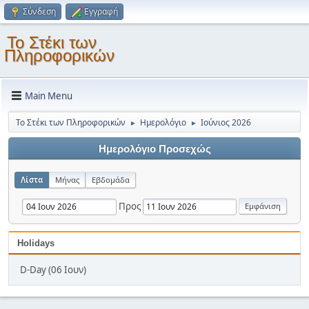
Σύνδεση
Εγγραφή
Το Στέκι των
Πληροφορικών
Main Menu
Το Στέκι των Πληροφορικών
Ημερολόγιο
Ιούνιος 2026
►
►
Ημερολόγιο Προσεχώς
Λίστα
Μήνας
Εβδομάδα
Προς
Holidays
D-Day (06 Ιουν)