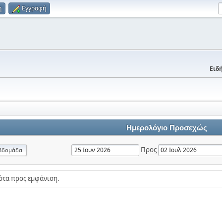
η
Εγγραφή
Ειδή
Ημερολόγιο Προσεχώς
Προς
βδομάδα
ότα προς εμφάνιση.