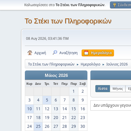
Καλωσορίσατε στο
Το Στέκι των Πληροφορικών
.
Σύνδεσ
Το Στέκι των Πληροφορικών
08 Αυγ 2026, 03:41:36 ΠΜ
Αρχική
Αναζήτηση
Ημερολόγιο
Το Στέκι των Πληροφορικών
Ημερολόγιο
Ιούνιος 2026
►
►
Μάιος 2026
Κυρ
Δευ
Τρι
Τετ
Πεμ
Παρ
Σαβ
Λίστα
Μήνας
Ε
1
2
3
4
5
6
7
8
9
Δεν υπάρχουν γεγον
10
11
12
13
14
15
16
17
18
19
20
21
22
23
24
25
26
27
28
29
30