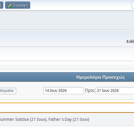
η
Εγγραφή
Ειδή
Ημερολόγιο Προσεχώς
Προς
βδομάδα
Summer Solstice (21 Ιουν), Father's Day (21 Ιουν)