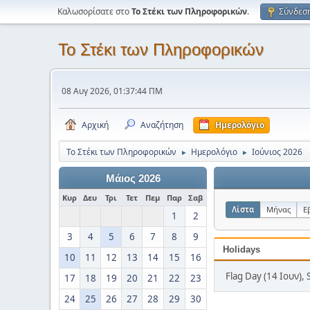
Καλωσορίσατε στο
Το Στέκι των Πληροφορικών
.
Σύνδεσ
Το Στέκι των Πληροφορικών
08 Αυγ 2026, 01:37:44 ΠΜ
Αρχική
Αναζήτηση
Ημερολόγιο
Το Στέκι των Πληροφορικών
Ημερολόγιο
Ιούνιος 2026
►
►
Μάιος 2026
Κυρ
Δευ
Τρι
Τετ
Πεμ
Παρ
Σαβ
Λίστα
Μήνας
Ε
1
2
3
4
5
6
7
8
9
Holidays
10
11
12
13
14
15
16
Flag Day (14 Ιουν), 
17
18
19
20
21
22
23
24
25
26
27
28
29
30