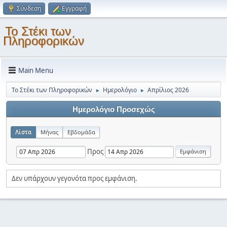
Σύνδεση
Εγγραφή
Το Στέκι των
Πληροφορικών
Main Menu
Το Στέκι των Πληροφορικών
Ημερολόγιο
Απρίλιος 2026
►
►
Ημερολόγιο Προσεχώς
Λίστα
Μήνας
Εβδομάδα
Προς
Δεν υπάρχουν γεγονότα προς εμφάνιση.